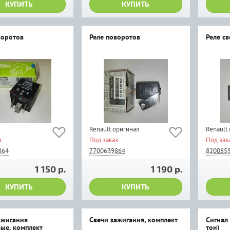
КУПИТЬ
КУПИТЬ
воротов
Реле поворотов
Реле св
Renault оригинал
Renault
з
Под заказ
Под зак
864
7700639864
820085
1 150 р.
1 190 р.
КУПИТЬ
КУПИТЬ
ажигания
Свечи зажигания, комплект
Сигнал
ые, комплект
тон)