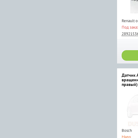
Renault 
Под зака
2892153
Датчик 
вращени
правый)
Bosch
Мало