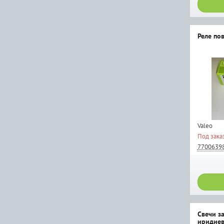
Реле по
Valeo
Под зака
7700639
Свечи з
иридиев