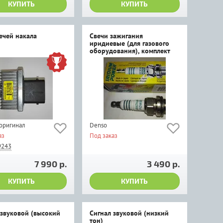
КУПИТЬ
КУПИТЬ
ечей накала
Свечи зажигания
иридиевые (для газового
оборудования), комплект
 оригинал
Denso
аз
Под заказ
9243
7 990 р.
3 490 р.
КУПИТЬ
КУПИТЬ
 звуковой (высокий
Сигнал звуковой (низкий
тон)