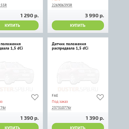
155R
226906393R
1 290 р.
3 990 р.
КУПИТЬ
КУПИТЬ
 положения
Датчик положения
вала 1,5 dCi
распредвала 1,5 dCi
FAE
аз
Под заказ
76r
237310776r
1 390 р.
1 390 р.
КУПИТЬ
КУПИТЬ