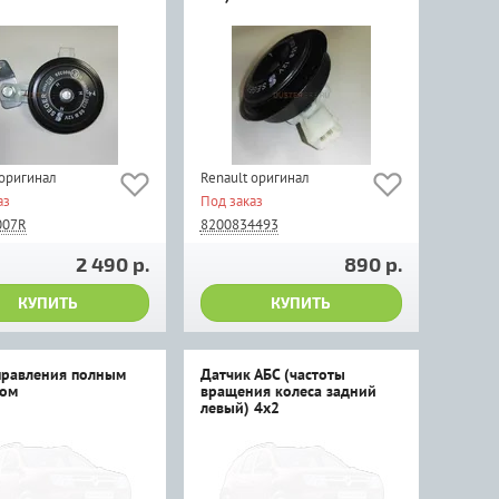
 оригинал
Renault оригинал
аз
Под заказ
007R
8200834493
2 490 р.
890 р.
КУПИТЬ
КУПИТЬ
правления полным
Датчик АБС (частоты
ом
вращения колеса задний
левый) 4x2