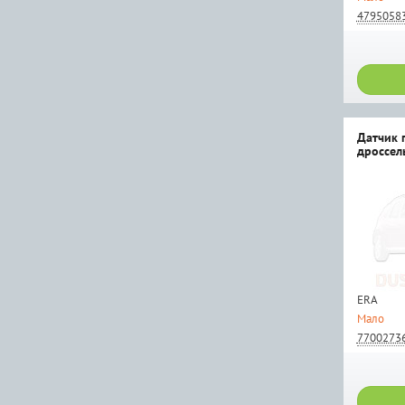
4795058
Датчик 
дроссел
ERA
Мало
7700273