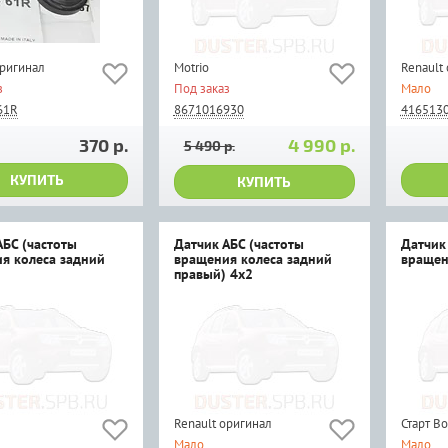
оригинал
Motrio
Renault
з
Под заказ
Мало
61R
8671016930
416513
370 р.
4 990 р.
5 490 р.
КУПИТЬ
КУПИТЬ
АБС (частоты
Датчик АБС (частоты
Датчик
я колеса задний
вращения колеса задний
вращен
правый) 4x2
Renault оригинал
Старт В
Мало
Мало