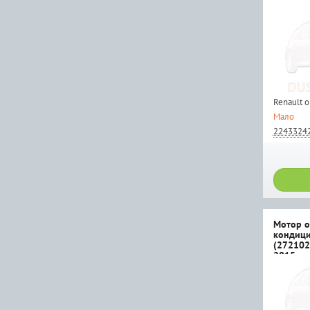
Renault 
Мало
2243324
Мотор о
кондици
(272102
2015г.в. 