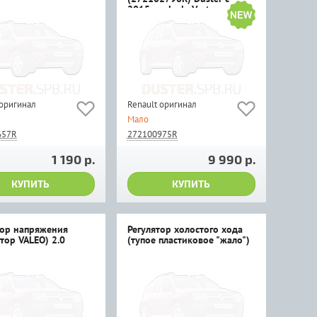
2015г.в. , Lada Vesta
 оригинал
Renault оригинал
Мало
657R
272100975R
1 190 р.
9 990 р.
КУПИТЬ
КУПИТЬ
тор напряжения
Регулятор холостого хода
тор VALEO) 2.0
(тупое пластиковое "жало")