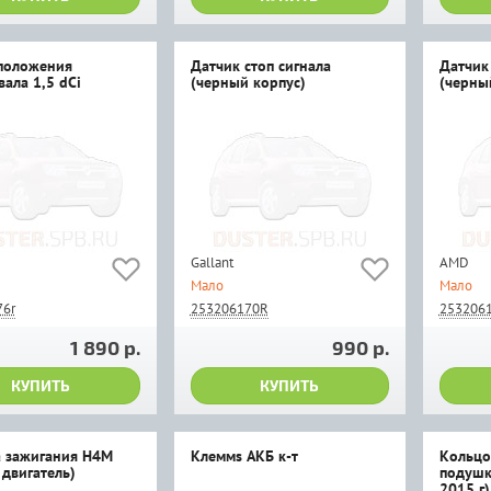
положения
Датчик стоп сигнала
Датчик 
ала 1,5 dCi
(черный корпус)
(черны
Gallant
AMD
Мало
Мало
76r
253206170R
253206
1 890 р.
990 р.
КУПИТЬ
КУПИТЬ
 зажигания H4M
Клеммs АКБ к-т
Кольцо
 двигатель)
подушк
2015 г)