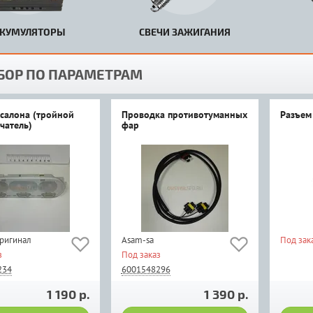
КУМУЛЯТОРЫ
СВЕЧИ ЗАЖИГАНИЯ
БОР ПО ПАРАМЕТРАМ
салона (тройной
Проводка противотуманных
Разъем
чатель)
фар
оригинал
Asam-sa
Под зак
з
Под заказ
234
6001548296
1 190 р.
1 390 р.