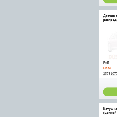
Датчик 
распредв
FAE
Мало
2373107
Катушка
(цепной