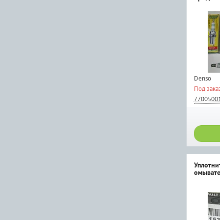
Denso
Под зака
7700500
Уплотни
омывате