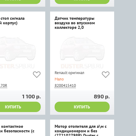
стоп сигнала
Датчик температуры
й корпус)
воздуха во впускном
коллекторе 2,0
Renault оригинал
Мало
170R
8200415410
1 100 р.
890 р.
КУПИТЬ
КУПИТЬ
 контактное
Мотор отопителя для а\м с
и безопасности (с
кондиционером и без
(272102798R) Duster c