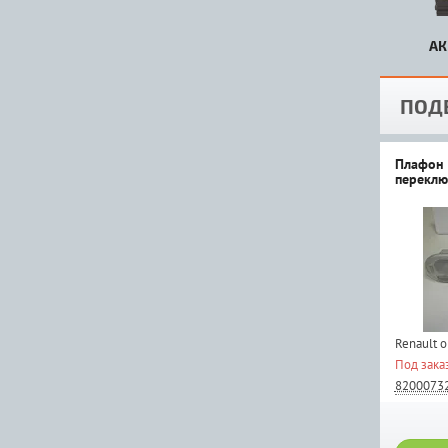
АК
ПОД
Плафон 
переклю
Renault 
Под зака
8200073