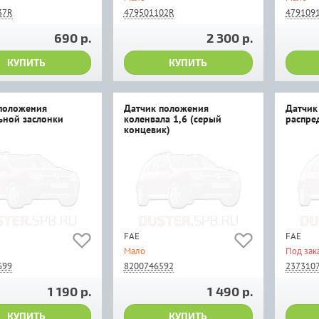
37R
479501102R
479109
690 р.
2 300 р.
КУПИТЬ
КУПИТЬ
положения
Датчик положения
Датчик
ьной заслонки
коленвала 1,6 (серый
распред
концевик)
FAE
FAE
Мало
Под зак
699
8200746592
2373107
1 190 р.
1 490 р.
КУПИТЬ
КУПИТЬ