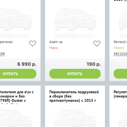
оригинал
Asam-sa
Renault
Мало
Много
28R
985102
6 990 р.
190 р.
КУПИТЬ
КУПИТЬ
топителя для а\м с
Переключатель подрулевой
Регуля
онером и без
в сборе (без
(генера
798R) Duster c
противотуманок) с 2015 г
, Lada Vesta