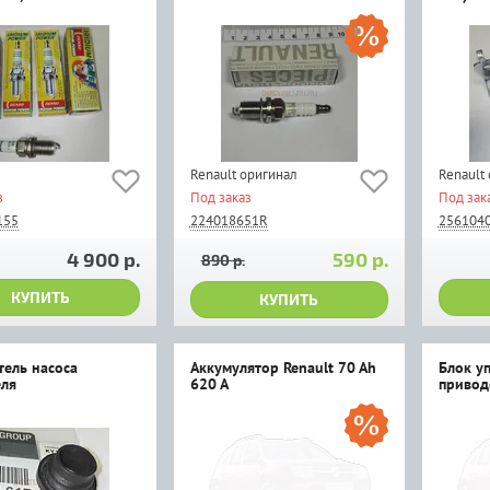
Renault оригинал
Renault
з
Под заказ
Под зак
155
224018651R
256104
4 900 р.
590 р.
890 р.
КУПИТЬ
КУПИТЬ
тель насоса
Аккумулятор Renault 70 Ah
Блок у
ля
620 A
привод