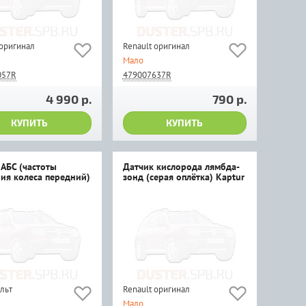
 оригинал
Renault оригинал
Мало
057R
479007637R
4 990 р.
790 р.
КУПИТЬ
КУПИТЬ
 АБС (частоты
Датчик кислорода лямбда-
ия колеса передний)
зонд (серая оплётка) Kaptur
ольт
Renault оригинал
Мало