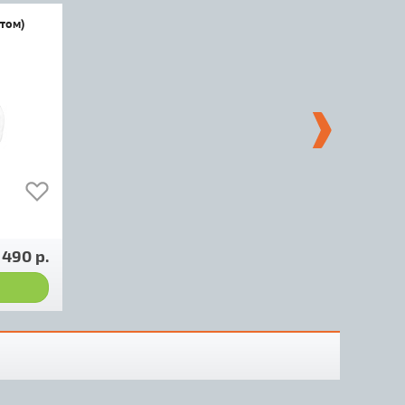
лтом)
 490 р.