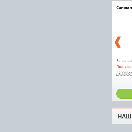
Сигнал 
Renault 
Под зака
8200834
НАШ