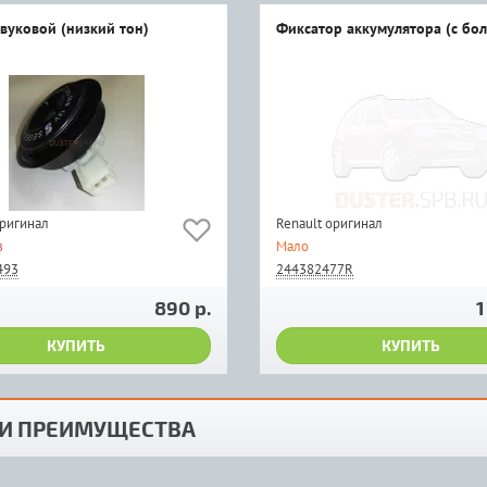
звуковой (низкий тон)
Фиксатор аккумулятора (с бо
оригинал
Renault оригинал
з
Мало
493
244382477R
890 р.
1
КУПИТЬ
КУПИТЬ
И ПРЕИМУЩЕСТВА