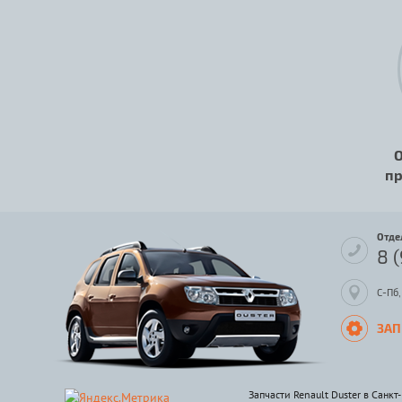
О
пр
Отде
8 
С-Пб,
ЗАП
Запчасти Renault Duster в Санкт