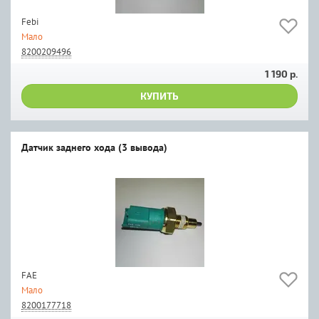
Febi
Мало
8200209496
1 190 р.
КУПИТЬ
Датчик заднего хода (3 вывода)
FAE
Мало
8200177718