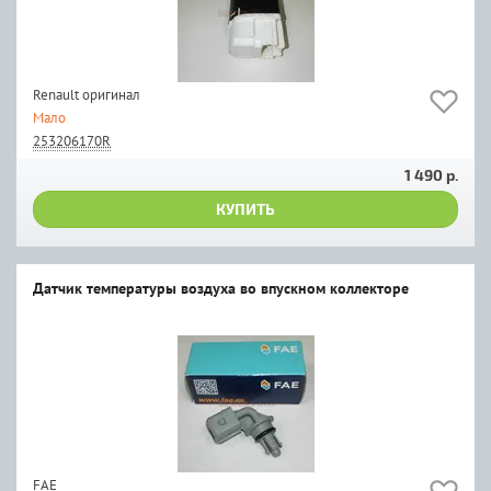
Renault оригинал
Мало
253206170R
1 490 р.
КУПИТЬ
Датчик температуры воздуха во впускном коллекторе
FAE