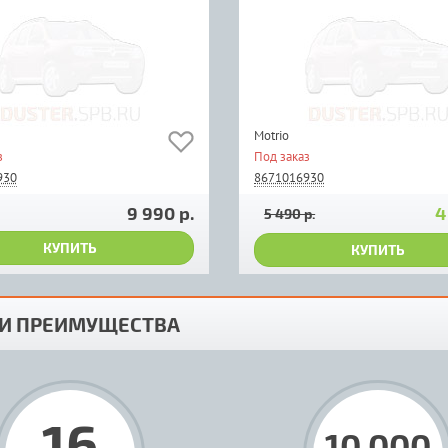
Motrio
з
Под заказ
930
8671016930
9 990 р.
4
5 490 р.
КУПИТЬ
КУПИТЬ
И ПРЕИМУЩЕСТВА
16
10 000