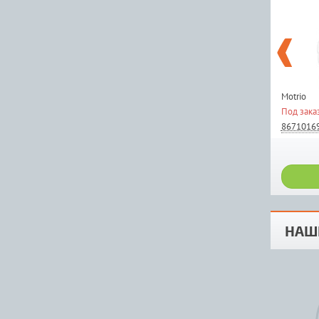
Motrio
Под зака
8671016
НАШ