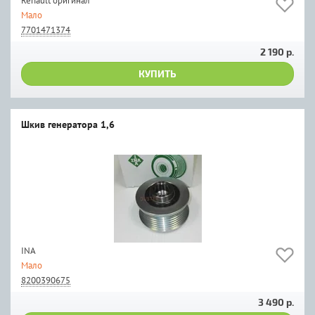
Renault оригинал
Мало
7701471374
2 190 р.
КУПИТЬ
Шкив генератора 1,6
INA
Мало
8200390675
3 490 р.