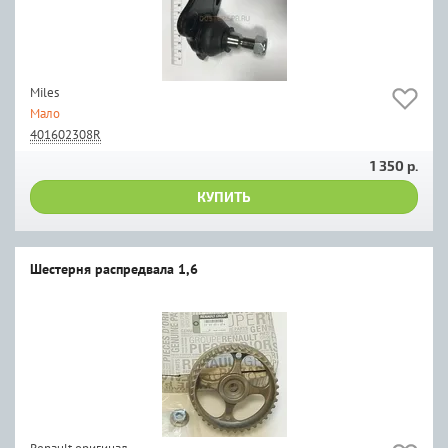
Miles
Мало
401602308R
1 350 р.
КУПИТЬ
Шестерня распредвала 1,6