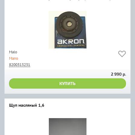
Malo
Мало
8200313231
2 990 р.
КУПИТЬ
Щуп масляный 1,6