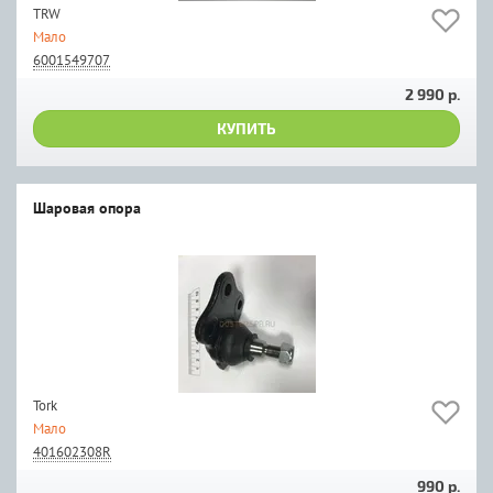
TRW
Мало
6001549707
2 990 р.
КУПИТЬ
Шаровая опора
Tork
Мало
401602308R
990 р.