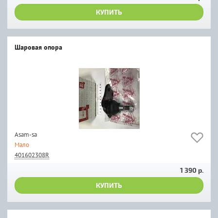
КУПИТЬ
Шаровая опора
Asam-sa
Мало
401602308R
1 390 р.
КУПИТЬ