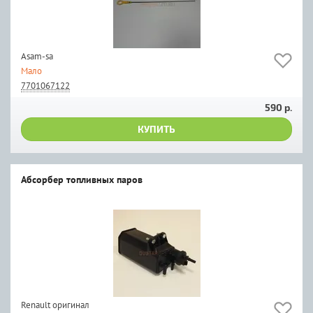
Asam-sa
Мало
7701067122
590 р.
КУПИТЬ
Абсорбер топливных паров
Renault оригинал