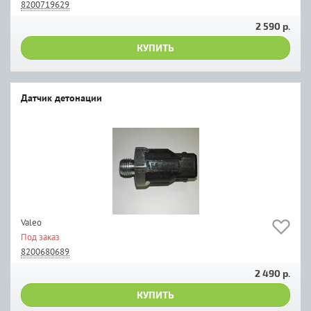
8200719629
2 590 р.
КУПИТЬ
Датчик детонации
Valeo
Под заказ
8200680689
2 490 р.
КУПИТЬ