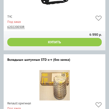
TYC
Под заказ
620220030R
4 990 р.
КУПИТЬ
Вкладыши шатунные STD к-т (без замка)
Renault оригинал
Под заказ