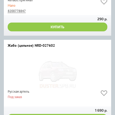
Renault оригинал
Мало
8200778847
290 р.
КУПИТЬ
Жабо (цельное) NRD-027602
Русская артель
Под заказ
1 690 р.