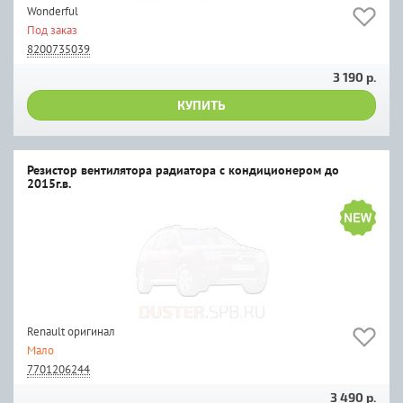
Wonderful
Под заказ
8200735039
3 190 р.
КУПИТЬ
Резистор вентилятора радиатора с кондиционером до
2015г.в.
Renault оригинал
Мало
7701206244
3 490 р.