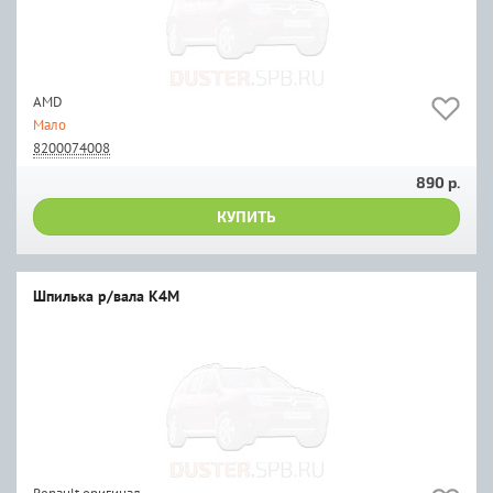
AMD
Мало
8200074008
890 р.
КУПИТЬ
Шпилька р/вала K4M