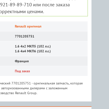
-921-89-89-710 или после заказа
корректными ценами.
Renault оригинал
7701205751
1.6 4x2 MКП5 (102 л.с.)
1.6 4x4 MКП6 (102 л.с.)
Франция
Под заказ
еский 7701205751 - оригинальная запчасть, которая
 и авторизованными дилерами с заложенным
зводство Renault Group.