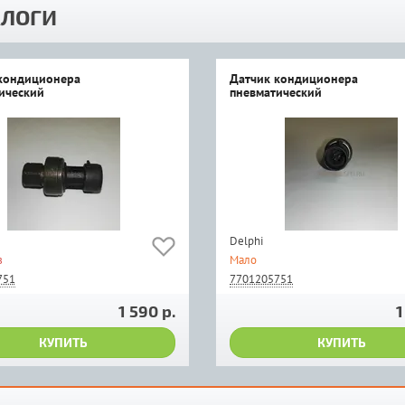
ЛОГИ
кондиционера
Датчик кондиционера
ический
пневматический
Delphi
з
Мало
751
7701205751
1 590 р.
1
КУПИТЬ
КУПИТЬ