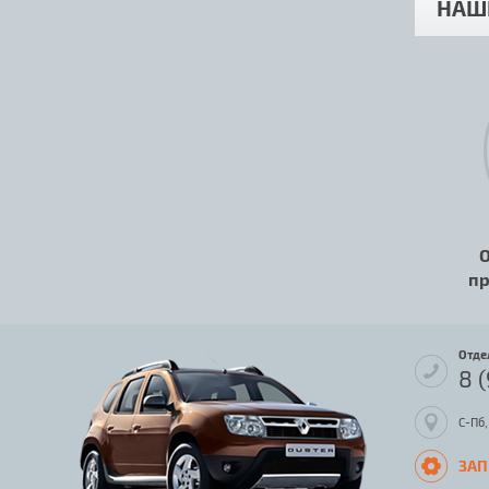
НАШ
О
пр
Отде
8 
С-Пб,
ЗАП