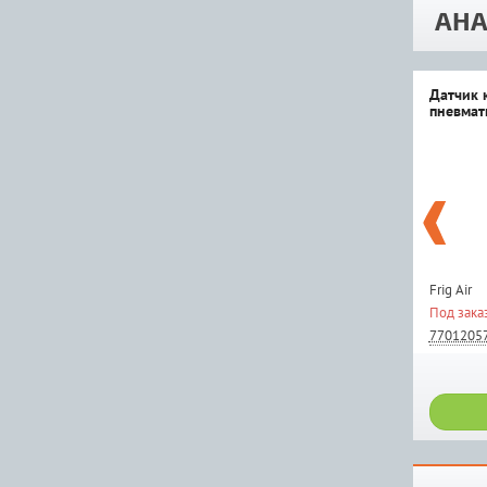
АНА
Датчик 
пневмат
Frig Air
Под зака
7701205