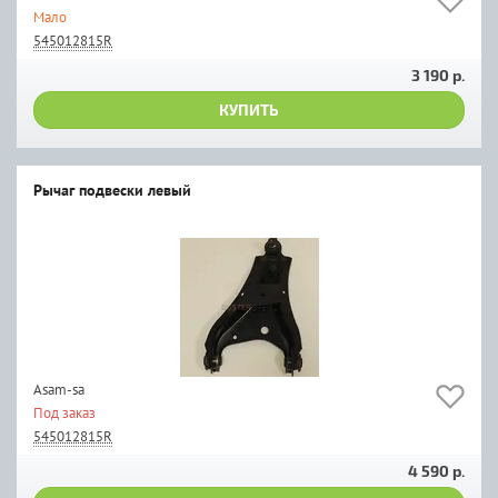
Мало
545012815R
3 190 р.
КУПИТЬ
Рычаг подвески левый
Asam-sa
Под заказ
545012815R
4 590 р.