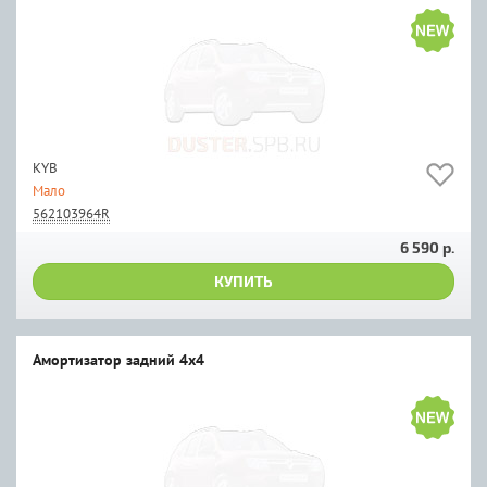
KYB
Мало
562103964R
6 590 р.
КУПИТЬ
Амортизатор задний 4х4