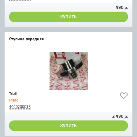
490 р.
КУПИТЬ
Ступица передняя
Trialli
Мало
402020009R
2 490 р.
КУПИТЬ