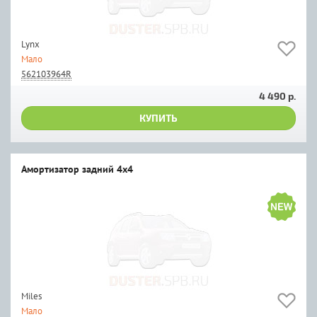
Lynx
Мало
562103964R
4 490 р.
КУПИТЬ
Амортизатор задний 4х4
Miles
Мало