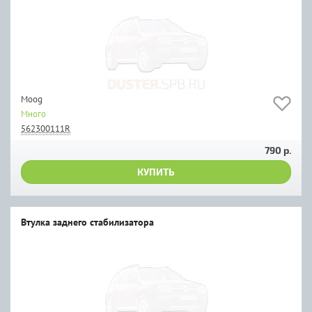
Moog
Много
562300111R
790 р.
КУПИТЬ
Втулка заднего стабилизатора