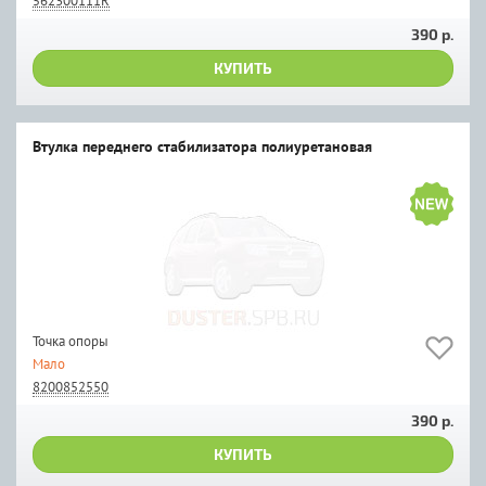
562300111R
390 р.
КУПИТЬ
Втулка переднего стабилизатора полиуретановая
Точка опоры
Мало
8200852550
390 р.
КУПИТЬ