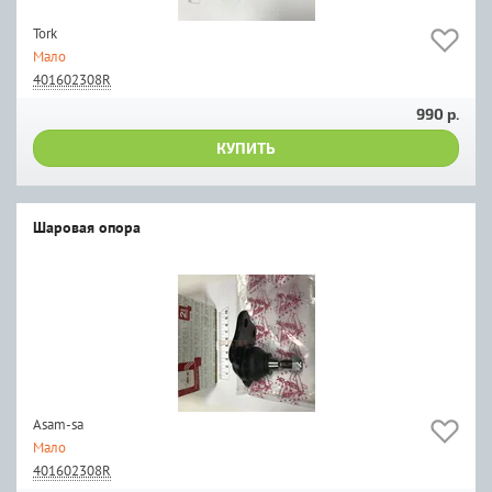
Tork
Мало
401602308R
990 р.
КУПИТЬ
Шаровая опора
Asam-sa
Мало
401602308R