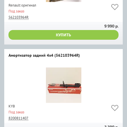
Renault оригинал
Под заказ
562103964R
9 990 р.
КУПИТЬ
Амортизатор задний 4х4 (562103964R)
KYB
Под заказ
8200811407
3 390 р.