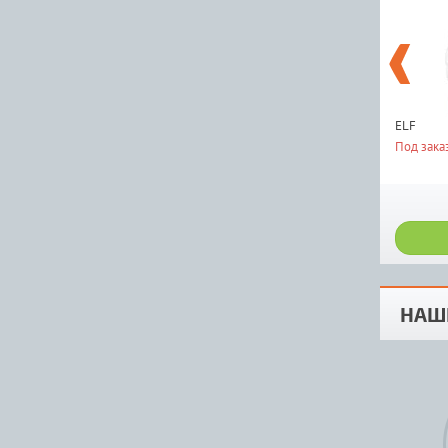
ELF
Под зака
НАШ