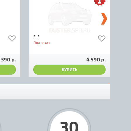
ELF
Mfilt
Под заказ
Мал
820
390 р.
4 590 р.
КУПИТЬ
30