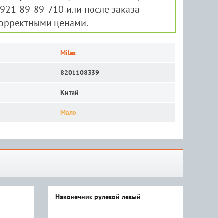
-921-89-89-710 или после заказа
корректными ценами.
Miles
8201108339
Китай
Мало
Наконечник рулевой левый
Нак