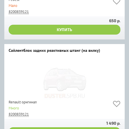
Мало
8200839121
650 р.
КУПИТЬ
Сайлентблок задних реактивных штанг (на вилку)
Renault оригинал
Много
8200839121
1 490 р.