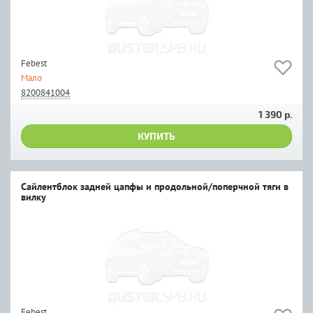
Febest
Мало
8200841004
1 390 р.
КУПИТЬ
Сайлентблок задней цапфы и продольной/поперчной тяги в
вилку
Febest