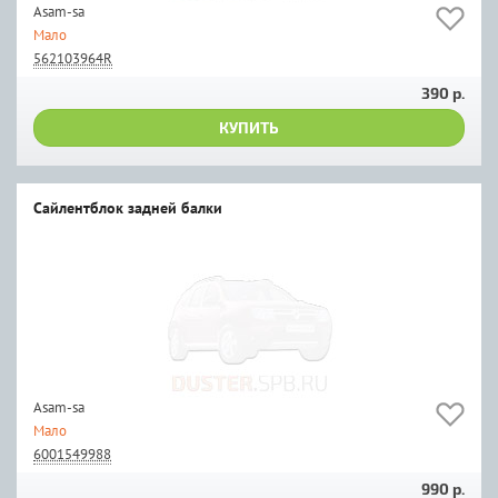
Asam-sa
Мало
562103964R
390 р.
КУПИТЬ
Сайлентблок задней балки
Asam-sa
Мало
6001549988
990 р.