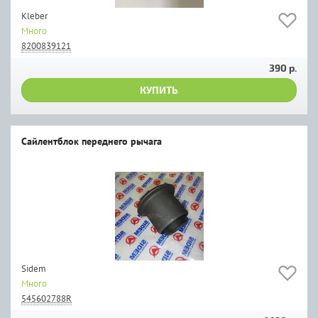
Kleber
Много
8200839121
390 р.
КУПИТЬ
Сайлентблок переднего рычага
Sidem
Много
545602788R