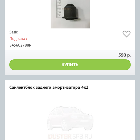
Sasic
Под заказ
545602788R
590 р.
КУПИТЬ
Сайлентблок заднего амортизатора 4х2