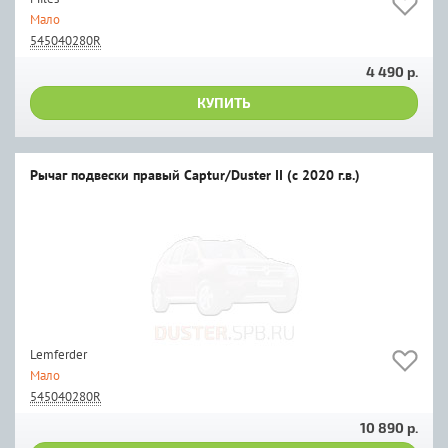
Мало
545040280R
4 490 р.
КУПИТЬ
Рычаг подвески правый Captur/Duster II (с 2020 г.в.)
Lemferder
Мало
545040280R
10 890 р.