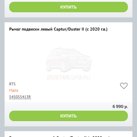
КУПИТЬ
Рычаг подвески левый Captur/Duster II (c 2020 г.в.)
RTS
Мало
545055413R
6 990 р.
КУПИТЬ