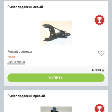
Рычаг подвески левый
Renault оригинал
Мало
545012815R
6 990 р.
КУПИТЬ
Рычаг подвески правый