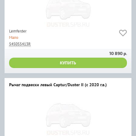
Lemferder
Мало
545055413R
10 890 р.
КУПИТЬ
Рычаг подвески левый Captur/Duster II (c 2020 г.в.)