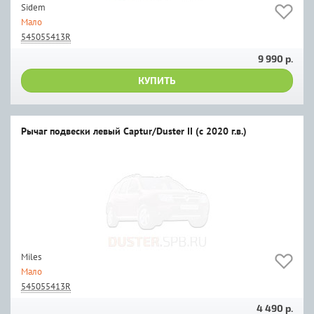
Sidem
Мало
545055413R
9 990 р.
КУПИТЬ
Рычаг подвески левый Captur/Duster II (c 2020 г.в.)
Miles
Мало
545055413R
4 490 р.