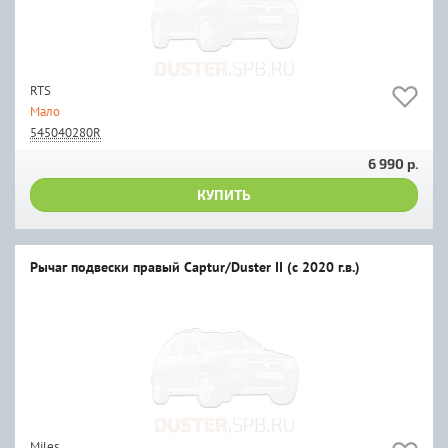
RTS
Мало
545040280R
6 990 р.
КУПИТЬ
Рычаг подвески правый Captur/Duster II (с 2020 г.в.)
Miles