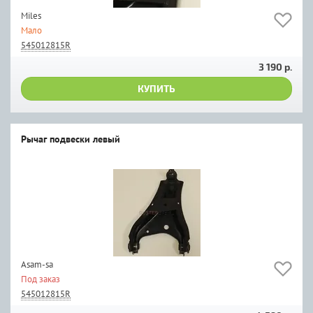
Miles
Мало
545012815R
3 190 р.
КУПИТЬ
Рычаг подвески левый
Asam-sa
Под заказ
545012815R