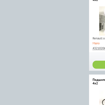
Renault 
Мало
4321020
Подшипн
4x2