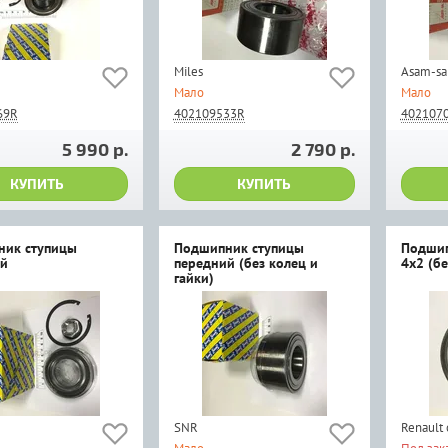
Miles
Asam-sa
Мало
Мало
69R
402109533R
402107
5 990 р.
2 790 р.
КУПИТЬ
КУПИТЬ
ник ступицы
Подшипник ступицы
Подшип
й
передний (без колец и
4x2 (бе
гайки)
SNR
Renault