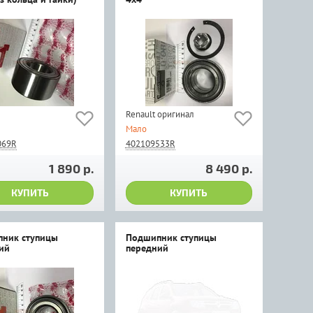
Renault оригинал
Мало
069R
402109533R
1 890 р.
8 490 р.
КУПИТЬ
КУПИТЬ
ник ступицы
Подшипник ступицы
ий
передний