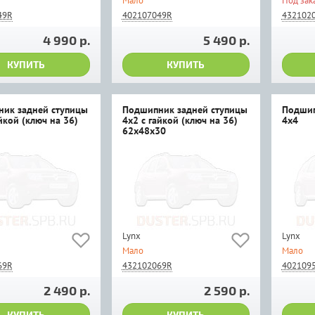
Мало
Под зак
49R
402107049R
432102
4 990 р.
5 490 р.
КУПИТЬ
КУПИТЬ
ик задней ступицы
Подшипник задней ступицы
Подшип
йкой (ключ на 36)
4x2 с гайкой (ключ на 36)
4x4
62х48х30
Lynx
Lynx
Мало
Мало
69R
432102069R
402109
2 490 р.
2 590 р.
КУПИТЬ
КУПИТЬ