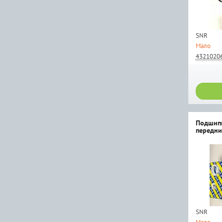
SNR
Мало
4321020
Подшип
передни
SNR