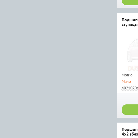
Подшип
ступицы
Motrio
Мало
4021070
Подшипн
4x2 (без