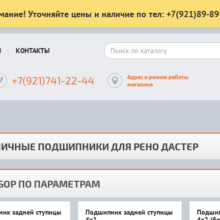
мание! Уточняйте цены и наличие по тел: +7(921)89-89
Ы
КОНТАКТЫ
Адрес и режим работы
+7(921)741-22-44
магазина
ПИЧНЫЕ ПОДШИПНИКИ ДЛЯ РЕНО ДАСТЕР
БОР ПО ПАРАМЕТРАМ
ик задней ступицы
Подшипник задней ступицы
Подшип
4x2
4x2 (бе