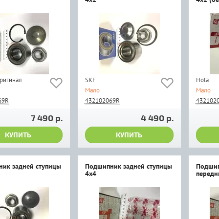
оригинал
SKF
Hola
Мало
Мало
69R
432102069R
432102
7 490 р.
4 490 р.
КУПИТЬ
КУПИТЬ
ик задней ступицы
Подшипник задней ступицы
Подшип
4x4
передн