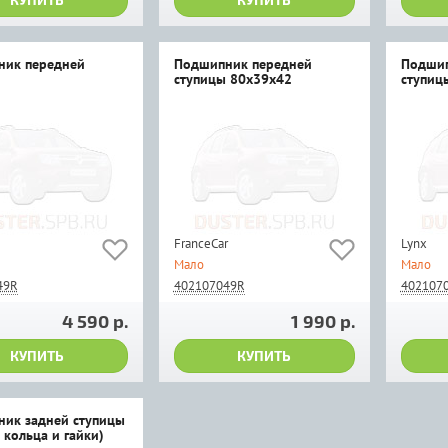
ник передней
Подшипник передней
Подшип
ступицы 80х39х42
ступиц
FranceCar
Lynx
Мало
Мало
49R
402107049R
402107
4 590 р.
1 990 р.
КУПИТЬ
КУПИТЬ
ик задней ступицы
 кольца и гайки)