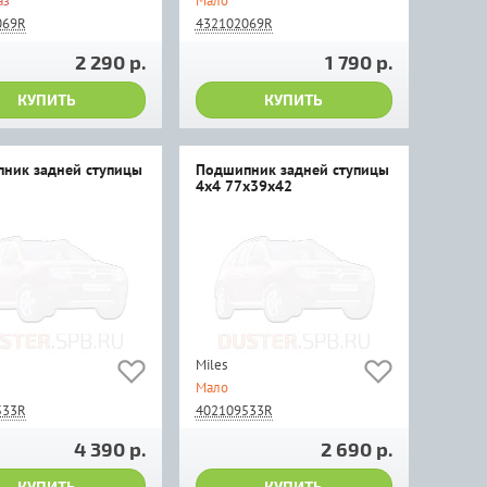
аз
Мало
069R
432102069R
2 290 р.
1 790 р.
КУПИТЬ
КУПИТЬ
ник задней ступицы
Подшипник задней ступицы
4x4 77х39х42
Miles
Мало
533R
402109533R
4 390 р.
2 690 р.
КУПИТЬ
КУПИТЬ