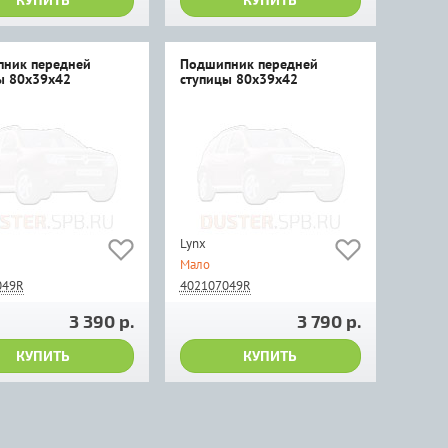
ник передней
Подшипник передней
ы 80х39х42
ступицы 80х39х42
Lynx
Мало
049R
402107049R
3 390 р.
3 790 р.
КУПИТЬ
КУПИТЬ