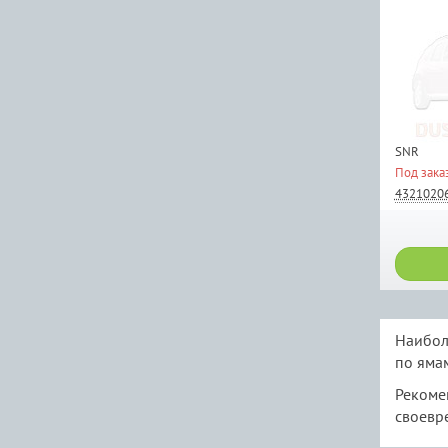
SNR
Под зака
4321020
Наибол
по ямам
Рекоме
своевр