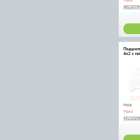
Мало
4021070
Подшипн
4x2 с га
Hola
Мало
4321020