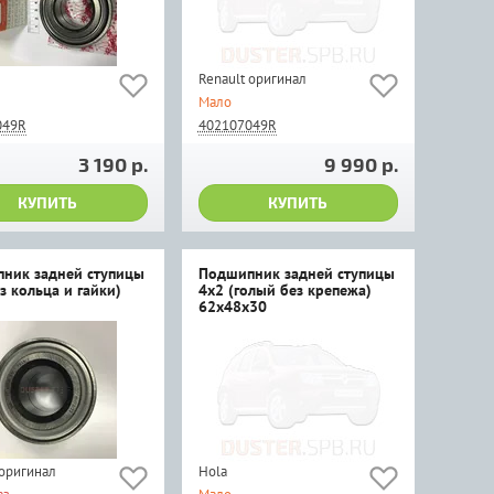
Renault оригинал
Мало
049R
402107049R
3 190 р.
9 990 р.
КУПИТЬ
КУПИТЬ
ник задней ступицы
Подшипник задней ступицы
з кольца и гайки)
4x2 (голый без крепежа)
62х48х30
 оригинал
Hola