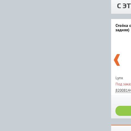
С Э
Стойка 
задняя)
Lynx
Под зака
8200814