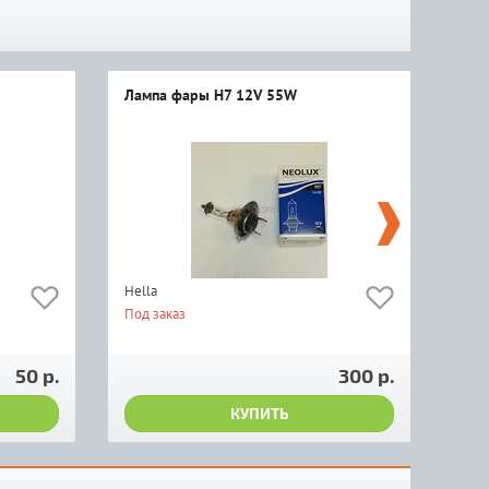
Лампа фары H7 12V 55W
Сто
зад
Hella
TRW
Под заказ
Мно
820
50 р.
300 р.
КУПИТЬ