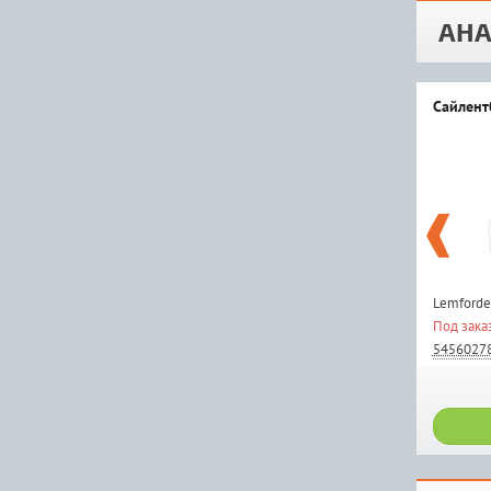
АНА
Сайлент
Lemforde
Под зака
5456027