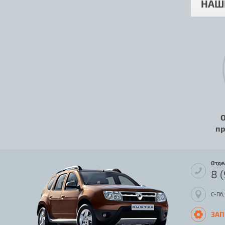
НАШ
О
пр
Отде
8 
С-Пб,
ЗАП