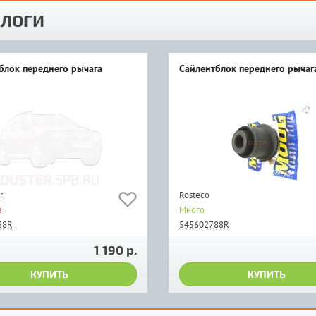
ЛОГИ
блок переднего рычага
Сайлентблок переднего рычаг
r
Rosteco
з
Много
88R
545602788R
1 190 р.
КУПИТЬ
КУПИТЬ