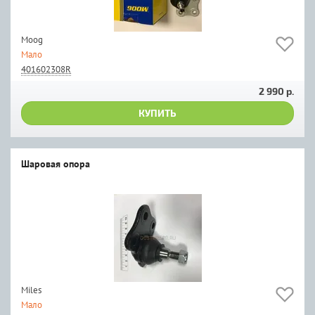
Moog
Мало
401602308R
2 990 р.
КУПИТЬ
Шаровая опора
Miles
Мало