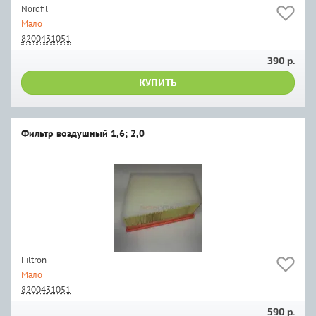
Nordfil
Мало
8200431051
390 р.
КУПИТЬ
Фильтр воздушный 1,6; 2,0
Filtron
Мало
8200431051
590 р.