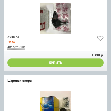
Asam-sa
Мало
401602308R
1 390 р.
КУПИТЬ
Шаровая опора