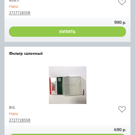
Bosch
Мало
272772835R
990 р.
КУПИТЬ
Фильтр салонный
BIG
Мало
272772835R
490 р.