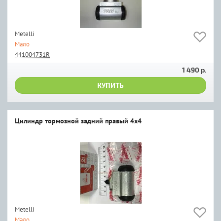
Metelli
Мало
441004731R
1 490 р.
КУПИТЬ
Цилиндр тормозной задний правый 4x4
Metelli
Мало