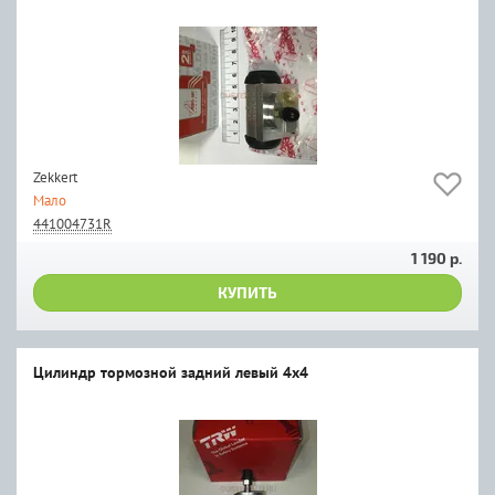
Zekkert
Мало
441004731R
1 190 р.
КУПИТЬ
Цилиндр тормозной задний левый 4x4