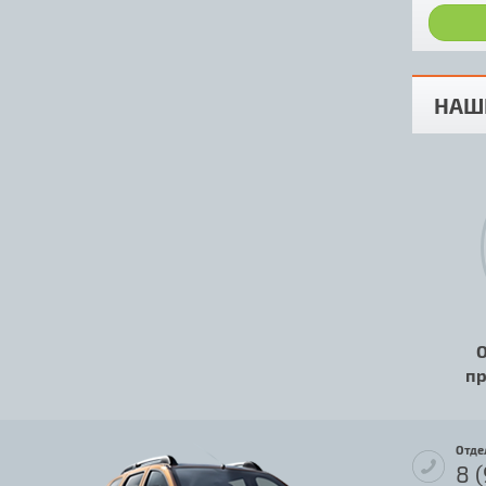
НАШ
О
пр
Отде
8 