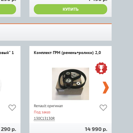
КУПИТЬ
овый" 1
Комплект ГРМ (ремень+ролики) 2,0
Фил
Renault оригинал
Rena
Под заказ
Под 
130C13130R
272
290 р.
14 990 р.