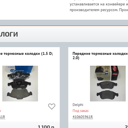
устанавливается на конвейере
производителем ресурсом. Прои
ЛОГИ
е тормозные колодки (1.5 D;
Передние тормозные колодки 
2.0)
Delphi
з
Под заказ
61R
410605961R
1 100 р.
2