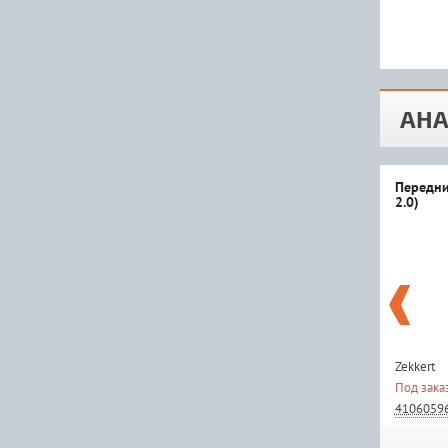
АНА
Передни
2.0)
Zekkert
Под зака
4106059