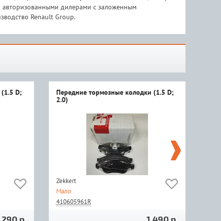
 и авторизованными дилерами с заложенным
зводство Renault Group.
(1.5 D;
Передние тормозные колодки (1.5 D;
Кол
2.0)
2,0)
Zekkert
Frix
Мало
Мал
410605961R
410
 290 р.
1 490 р.