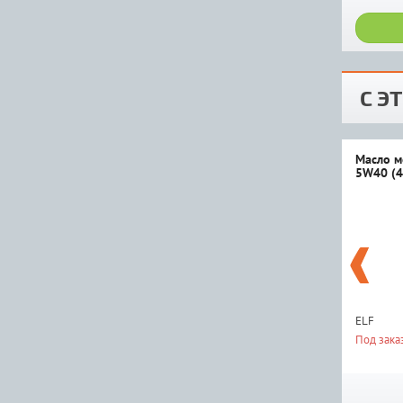
С Э
Масло м
5W40 (4
ELF
Под зака