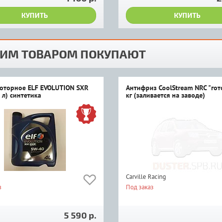
КУПИТЬ
КУПИТЬ
ТИМ ТОВАРОМ ПОКУПАЮТ
оторное ELF EVOLUTION SXR
Антифриз CoolStream NRC "гот
 л) синтетика
кг (заливается на заводе)
Carville Racing
з
Под заказ
5 590 р.