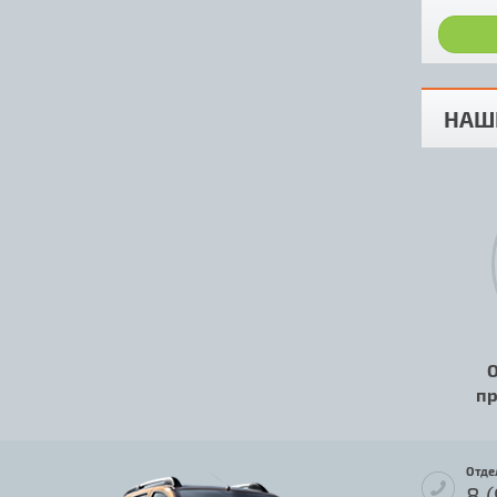
НАШ
О
пр
Отде
8 