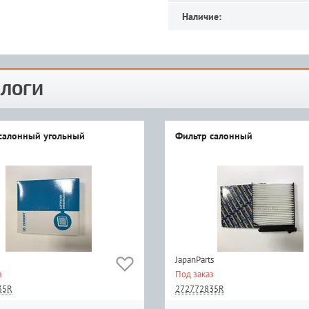
Наличие:
ЛОГИ
салонный угольный
Фильтр салонный
JapanParts
з
Под заказ
35R
272772835R