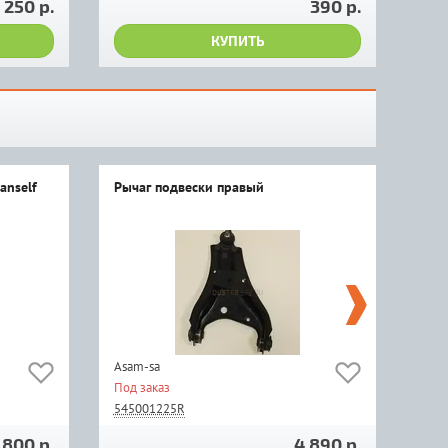
250 р.
390 р.
КУПИТЬ
anself
Рычаг подвески правый
Фил
Asam-sa
Cha
Под заказ
Под 
545001225R
820
 800 р.
4 890 р.