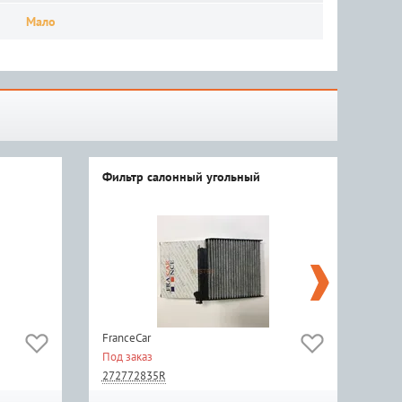
Мало
Фильтр салонный угольный
Фил
FranceCar
BIG
Под заказ
Мал
272772835R
272