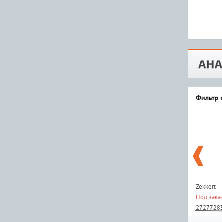
АНА
Фильтр 
Zekkert
Под зака
2727728