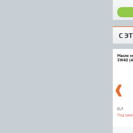
С Э
Масло м
5W40 (4
ELF
Под зака