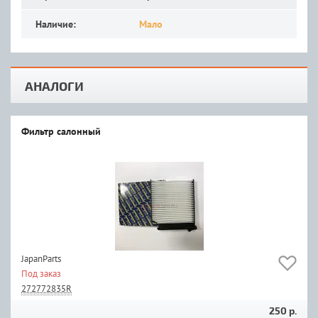
Наличие:
Мало
АНАЛОГИ
Фильтр салонный
JapanParts
Под заказ
272772835R
250 р.