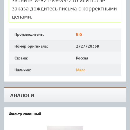
звоните: 8-921-89-89-710 или после
заказа дождитесь письма с корректными
ценами.
Производитель:
BIG
Номер оригинала:
272772835R
Страна:
Россия
Наличие:
Мало
АНАЛОГИ
Фильтр салонный