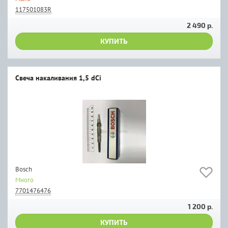
117501083R
2 490 р.
КУПИТЬ
Свеча накаливания 1,5 dCi
Bosch
Много
7701476476
1 200 р.
КУПИТЬ