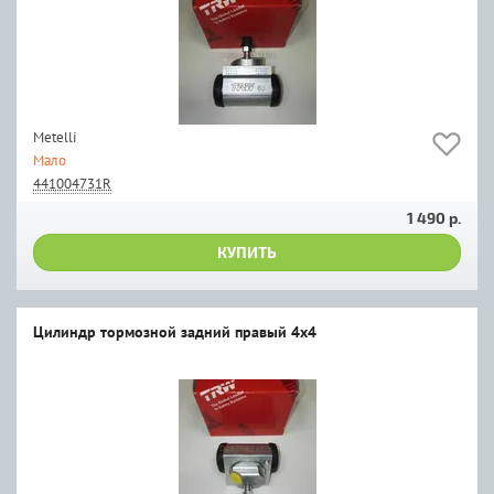
Metelli
Мало
441004731R
1 490 р.
КУПИТЬ
Цилиндр тормозной задний правый 4x4