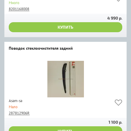
Много
8201168008
4 990 р.
КУПИТЬ
Поводок стеклоочистителя задний
Asam-sa
Мало
287812906R
1 100 р.