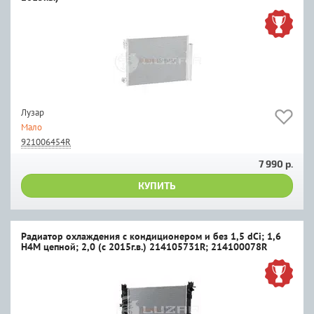
Лузар
Мало
921006454R
7 990 р.
КУПИТЬ
Радиатор охлаждения с кондиционером и без 1,5 dCi; 1,6
H4M цепной; 2,0 (c 2015г.в.) 214105731R; 214100078R