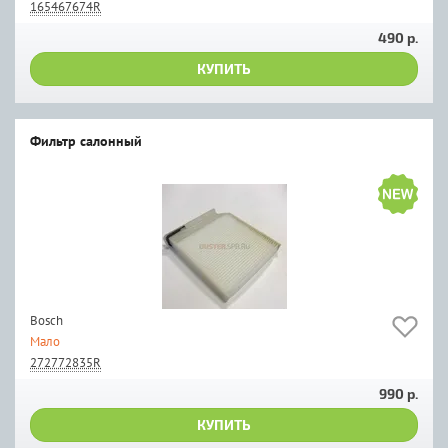
165467674R
490 р.
КУПИТЬ
Фильтр салонный
Bosch
Мало
272772835R
990 р.
КУПИТЬ