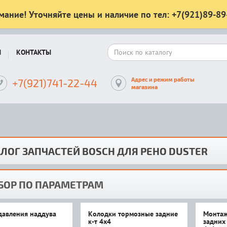
мание! Уточняйте цены и наличие по тел: +7(921)89-89
Ы
КОНТАКТЫ
Адрес и режим работы
+7(921)741-22-44
магазина
ЛОГ ЗАПЧАСТЕЙ BOSCH ДЛЯ РЕНО DUSTER
БОР ПО ПАРАМЕТРАМ
давления наддува
Колодки тормозные задние
Монтаж
к-т 4x4
задних