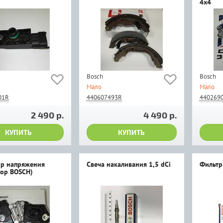
4x4
Bosch
Bosch
Мало
Мало
01R
440607493R
440269
2 490 р.
4 490 р.
КУПИТЬ
КУПИТЬ
ор напряжения
Свеча накаливания 1,5 dCi
Фильтр
тор BOSCH)