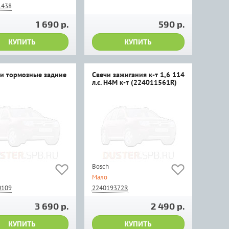
1438
1 690 р.
590 р.
КУПИТЬ
КУПИТЬ
и тормозные задние
Свечи зажигания к-т 1,6 114
л.с. H4M к-т (224011561R)
Bosch
Мало
0109
224019372R
3 690 р.
2 490 р.
КУПИТЬ
КУПИТЬ