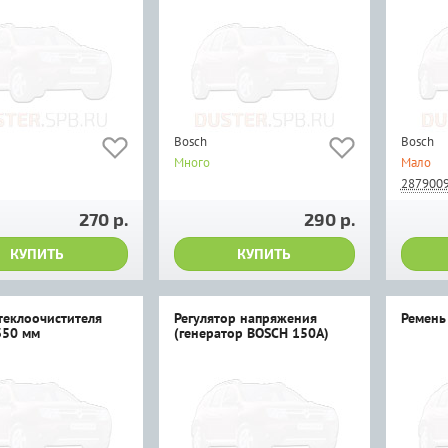
Bosch
Bosch
Много
Мало
287900
270 р.
290 р.
КУПИТЬ
КУПИТЬ
теклоочистителя
Регулятор напряжения
Ремень
350 мм
(генератор BOSCH 150А)