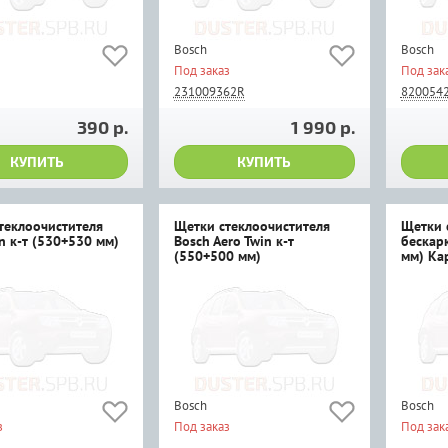
Bosch
Bosch
Под заказ
Под зак
231009362R
820054
390 р.
1 990 р.
КУПИТЬ
КУПИТЬ
теклоочистителя
Щетки стеклоочистителя
Щетки 
n к-т (530+530 мм)
Bosch Aero Twin к-т
бескар
(550+500 мм)
мм) Ka
Bosch
Bosch
з
Под заказ
Под зак