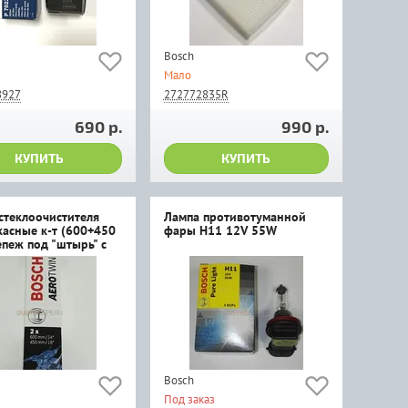
Bosch
Мало
8927
272772835R
690 р.
990 р.
КУПИТЬ
КУПИТЬ
стеклоочистителя
Лампа противотуманной
касные к-т (600+450
фары H11 12V 55W
епеж под "штырь" с
.
Bosch
Под заказ