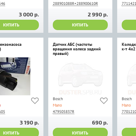
546
288901088R+288900610R
771142
3 000 р.
2 990 р.
КУПИТЬ
КУПИТЬ
ензонасоса
Датчик АБС (частоты
Колодк
)
вращения колеса задний
к-т 4x2
правый)
Bosch
Bosch
з
Мало
Мало
605
479505837R
770121
3 190 р.
690 р.
КУПИТЬ
КУПИТЬ