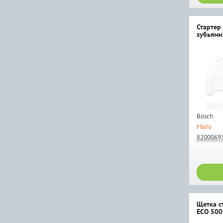
Стартер 
зубьями
Bosch
Мало
8200069
Щеткa с
ECO 500