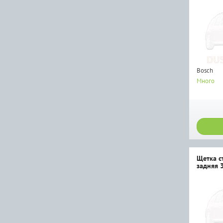
Bosch
Много
Щетка с
задняя 