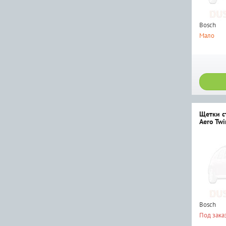
Bosch
Мало
Щетки с
Aero Twi
Bosch
Под зака