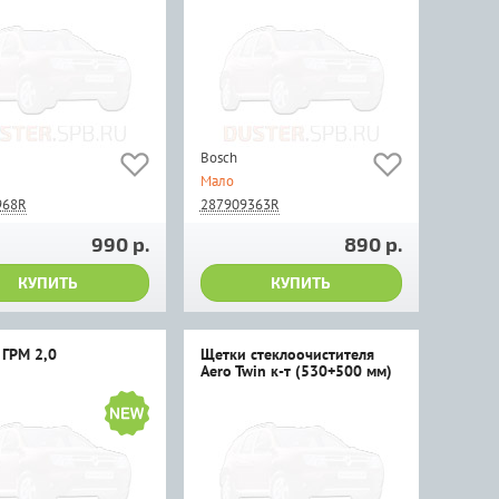
Bosch
Мало
968R
287909363R
990 р.
890 р.
КУПИТЬ
КУПИТЬ
 ГРМ 2,0
Щетки стеклоочистителя
Aero Twin к-т (530+500 мм)