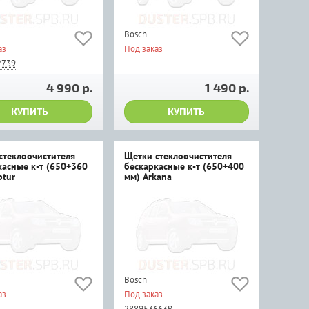
Bosch
аз
Под заказ
2739
4 990 р.
1 490 р.
КУПИТЬ
КУПИТЬ
стеклоочистителя
Щетки стеклоочистителя
касные к-т (650+360
бескаркасные к-т (650+400
ptur
мм) Arkana
Bosch
аз
Под заказ
288953663R