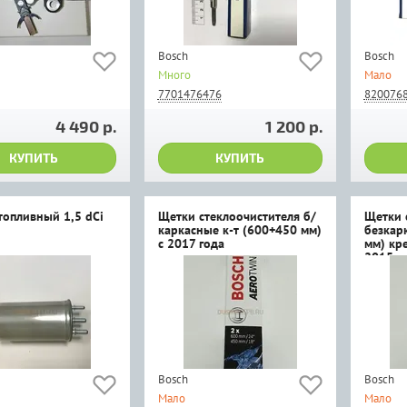
Bosch
Bosch
Много
Мало
7701476476
820076
4 490 р.
1 200 р.
КУПИТЬ
КУПИТЬ
топливный 1,5 dCi
Щетки стеклоочистителя б/
Щетки 
каркасные к-т (600+450 мм)
безкар
с 2017 года
мм) кр
2015г.в
Bosch
Bosch
Мало
Мало