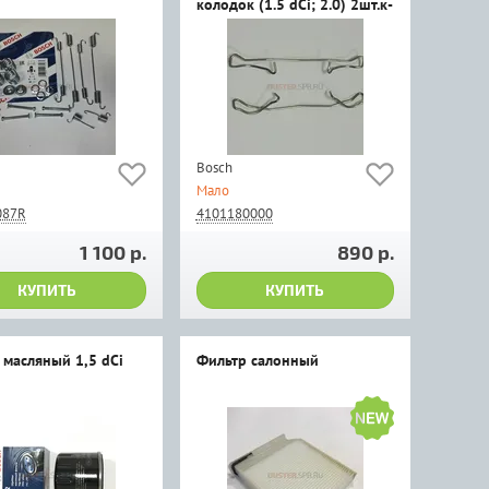
колодок (1.5 dCi; 2.0) 2шт.к-
т
Bosch
Мало
087R
4101180000
1 100 р.
890 р.
КУПИТЬ
КУПИТЬ
 масляный 1,5 dCi
Фильтр салонный