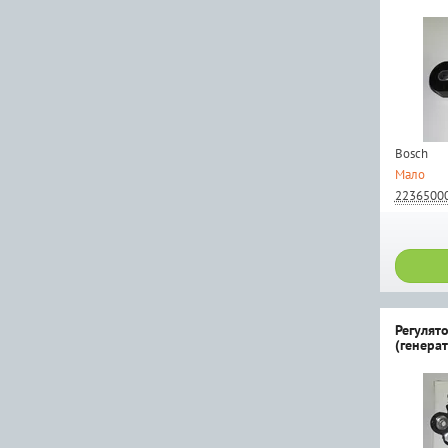
Bosch
Мало
2236500
Регулят
(генера