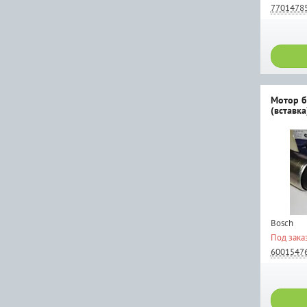
7701478
Мотор б
(вставка
Bosch
Под зака
6001547