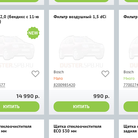
2,0 (бендикс с 11-ю
Фильтр воздушный 1,5 dCi
Фильтр
)
Bosch
Bosch
Мало
Много
377
8200985420
770027
14 990 р.
990 р.
КУПИТЬ
КУПИТЬ
теклоочистителя
Щеткa стеклоочистителя
Щетка 
 мм
ECO 530 мм
задняя