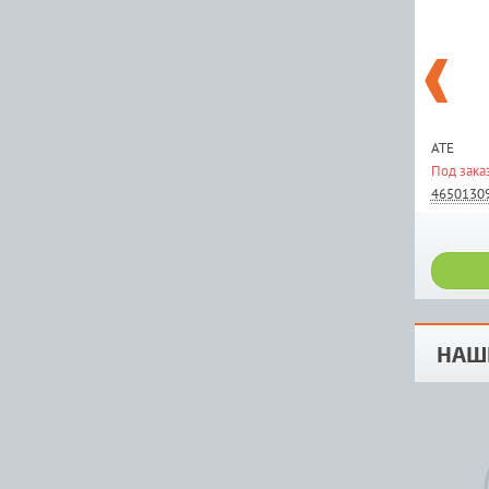
ATE
Под зака
4650130
НАШ