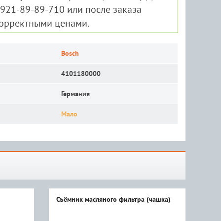
-921-89-89-710 или после заказа
корректными ценами.
Bosch
4101180000
Германия
Мало
Съёмник масляного фильтра (чашка)
Бол
опо