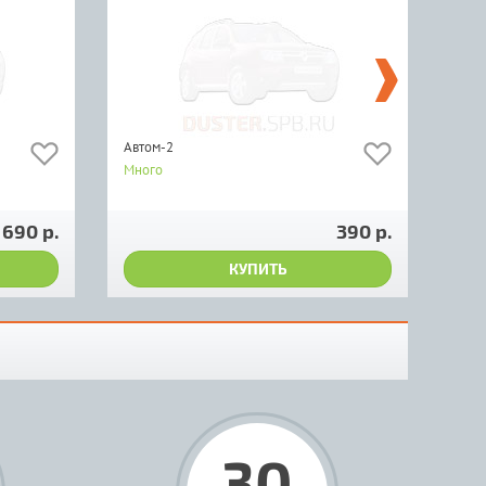
Автом-2
Rena
Много
Мно
770
 690 р.
390 р.
КУПИТЬ
30