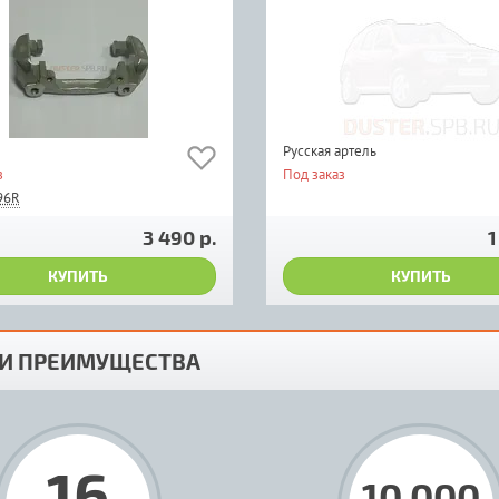
Русская артель
з
Под заказ
96R
3 490 р.
1
КУПИТЬ
КУПИТЬ
И ПРЕИМУЩЕСТВА
16
10 000