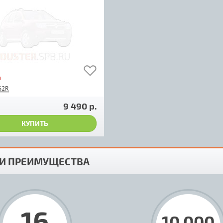
з
62R
9 490 р.
КУПИТЬ
И ПРЕИМУЩЕСТВА
16
10 000