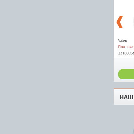
Valeo
Под зака
2310093
НАШ