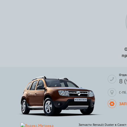
О
пр
Отде
8 
С-Пб,
ЗАП
Запчасти Renault Duster в Санкт