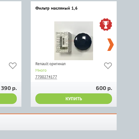
Фильтр масляный 1,6
Сто
зад
Renault оригинал
TRW
Много
Мно
7700274177
820
390 р.
600 р.
КУПИТЬ