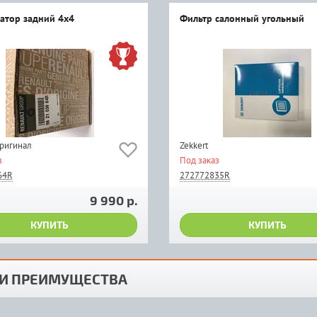
атор задний 4х4
Фильтр салонный угольный
оригинал
Zekkert
з
Под заказ
64R
272772835R
9 990 р.
КУПИТЬ
КУПИТЬ
И ПРЕИМУЩЕСТВА