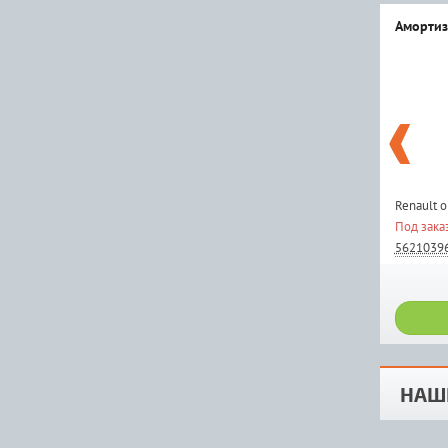
Амортиз
Renault 
Под зака
5621039
НАШ