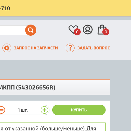
-710
0
0
ЗАПРОС НА ЗАПЧАСТИ
ЗАДАТЬ ВОПРОС
 МКПП (543026656R)
1
шт.
КУПИТЬ
я от указанной (больше/меньше). Для