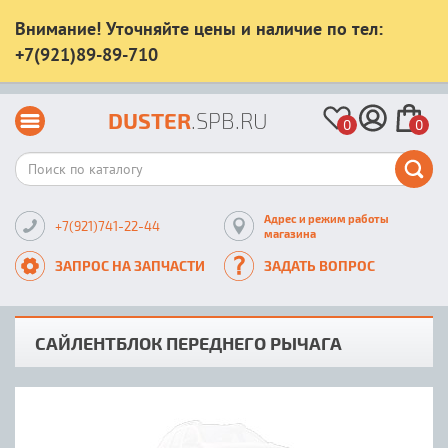
Внимание! Уточняйте цены и наличие по тел:
+7(921)89-89-710
DUSTER
.SPB.RU
0
0
Адрес и режим работы
+7(921)741-22-44
магазина
ЗАПРОС НА ЗАПЧАСТИ
ЗАДАТЬ ВОПРОС
САЙЛЕНТБЛОК ПЕРЕДНЕГО РЫЧАГА