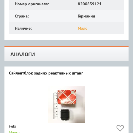
Номер оригинала:
8200839121
Страна:
Германия
Наличие:
Мало
АНАЛОГИ
Сайлентблок задних реактивных штанг
Febi
Много