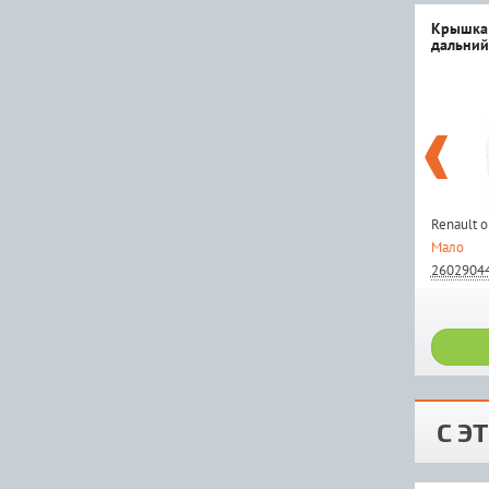
Крышка 
дальний
Renault 
Мало
2602904
С Э