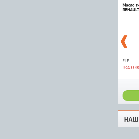
Масло г
RENAULT
ELF
Под зака
НАШ