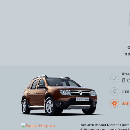
О
пр
Отде
8 
С-Пб,
ЗАП
Запчасти Renault Duster в Санкт
© Все права защищены. Duster.