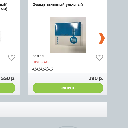
омб"
Фильтр салонный угольный
Ключ
 мм)
Zekkert
Авт
Под заказ
Под 
272772835R
550 р.
390 р.
КУПИТЬ