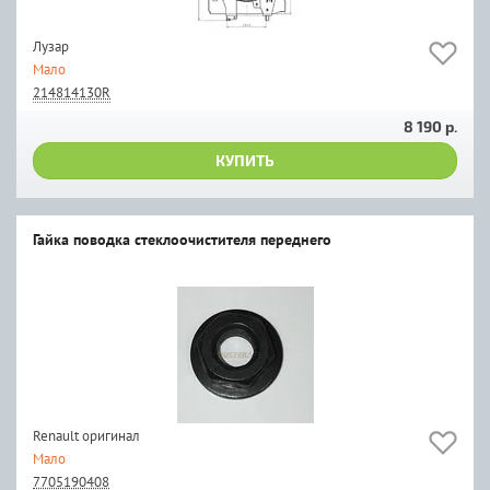
Лузар
Мало
214814130R
8 190 р.
КУПИТЬ
Гайка поводка стеклоочистителя переднего
Renault оригинал
Мало
7705190408