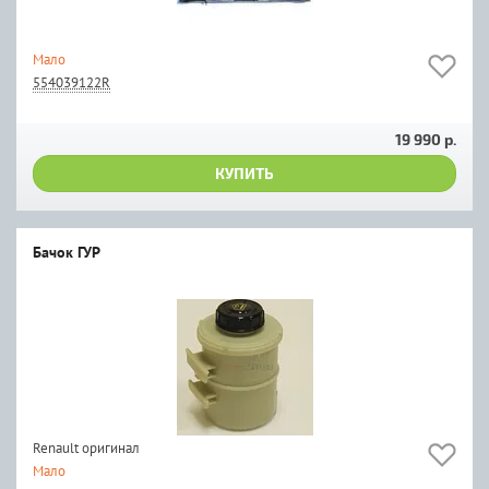
Мало
554039122R
19 990 р.
КУПИТЬ
Бачок ГУР
Renault оригинал
Мало