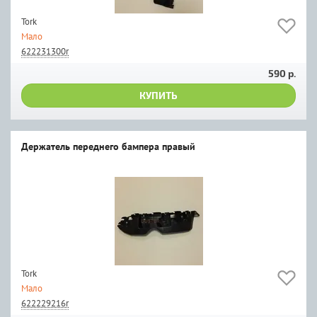
Tork
Мало
622231300r
590 р.
КУПИТЬ
Держатель переднего бампера правый
Tork
Мало
622229216r