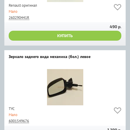
Renault оригинал
Мало
260290441R
490 р.
КУПИТЬ
Зеркало заднего вида механика (бол.) левое
TYC
Мало
6001549676
1 390 р.