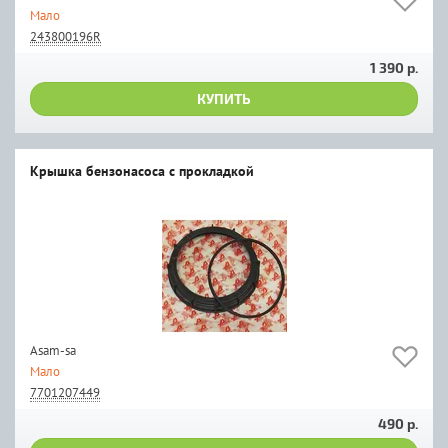
Мало
243800196R
1 390 р.
КУПИТЬ
Крышка бензонасоса с прокладкой
Asam-sa
Мало
7701207449
490 р.