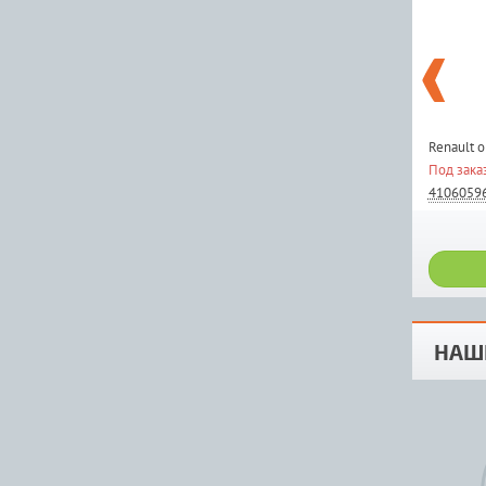
Renault 
Под зака
4106059
НАШ