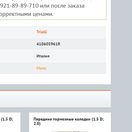
-921-89-89-710 или после заказа
корректными ценами.
Trialli
410605961R
Италия
Мало
(1.5 D;
Передние тормозные колодки (1.5 D;
Кол
2.0)
2,0)