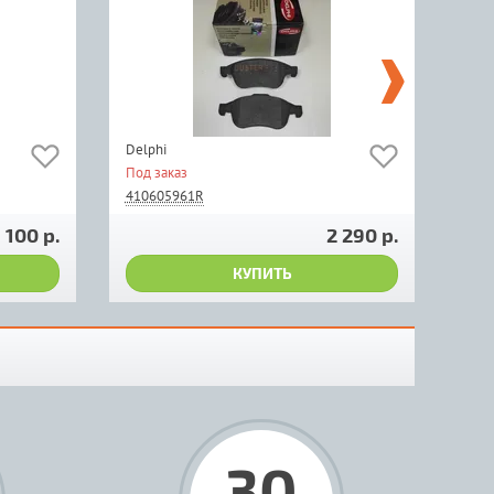
Delphi
Frix
Под заказ
Мал
410605961R
410
1 100 р.
2 290 р.
КУПИТЬ
30