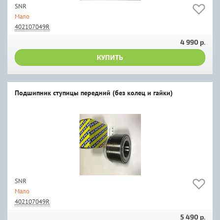
SNR
Мало
402107049R
4 990 р.
КУПИТЬ
Подшипник ступицы передний (без колец и гайки)
SNR
Мало
402107049R
5 490 р.