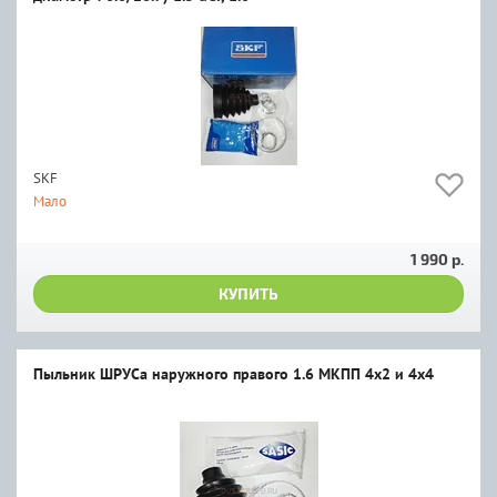
SKF
Мало
1 990 р.
КУПИТЬ
Пыльник ШРУСа наружного правого 1.6 МКПП 4х2 и 4х4