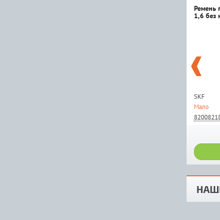
Ремень 
1,6 без
SKF
Мало
8200821
НАШ