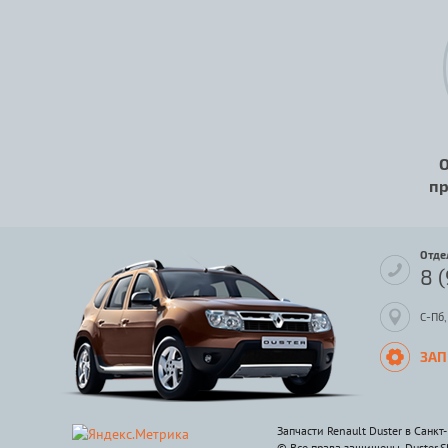
О
пр
Отде
8 
С-Пб,
ЗАП
Запчасти Renault Duster в Санкт
© Все права защищены. Duster.