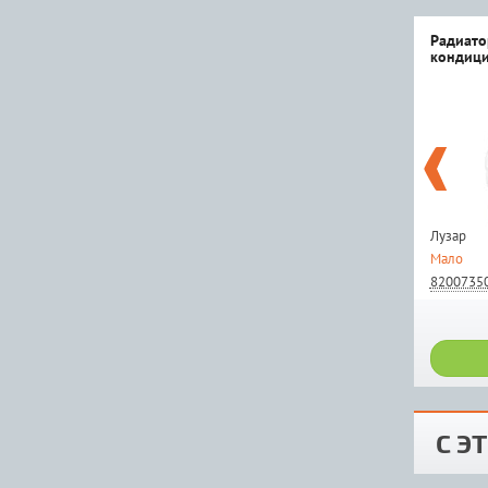
Радиато
кондици
Лузар
Мало
8200735
С Э