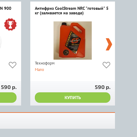
ON 900
Антифриз CoolStream NRC "готовый" 5
Фил
кг (заливается на заводе)
Техноформ
Rena
Мало
Мно
770
 590 р.
590 р.
КУПИТЬ