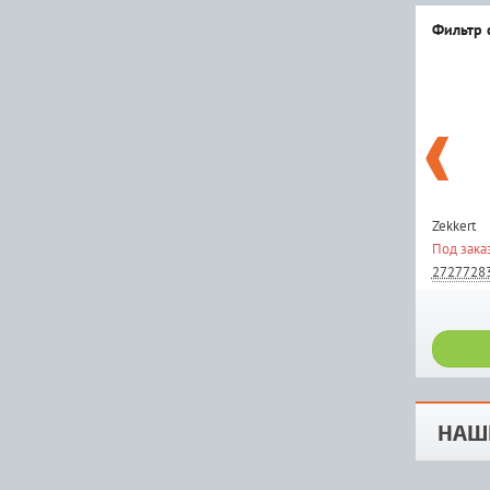
Фильтр 
Zekkert
Под зака
2727728
НАШ