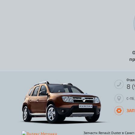
О
пр
Отде
8 
С-Пб,
ЗАП
Запчасти Renault Duster в Санкт