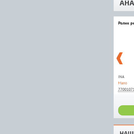
АНА
Ролик р
INA
Мало
7700107
НАШ