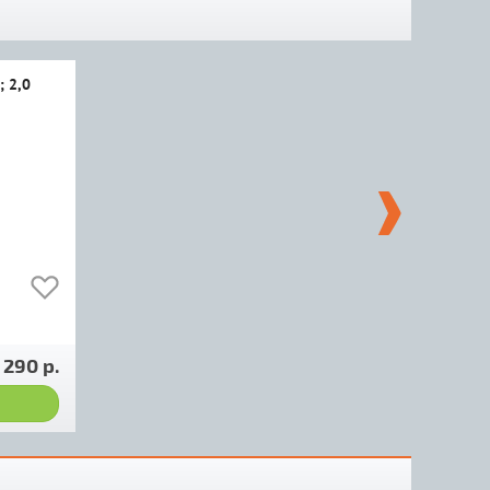
; 2,0
 290 р.