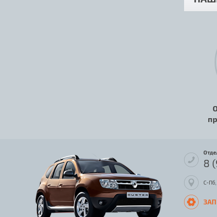
О
пр
Отде
8 
С-Пб,
ЗАП