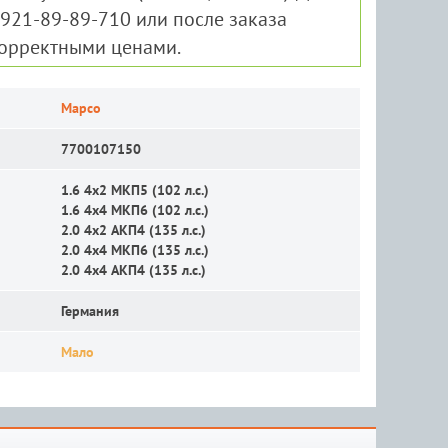
-921-89-89-710 или после заказа
корректными ценами.
Mapco
7700107150
1.6 4x2 MКП5 (102 л.с.)
1.6 4x4 MКП6 (102 л.с.)
2.0 4x2 АКП4 (135 л.с.)
2.0 4x4 MКП6 (135 л.с.)
2.0 4x4 АКП4 (135 л.с.)
Германия
Мало