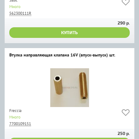
Sasic
Много
562300111R
290 р.
КУПИТЬ
Втулка направляющая клапана 16V (впуск-выпуск) шт.
Freccia
Много
7700109151
250 р.