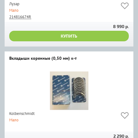
Лузар
Мало
214816674R
8 990 р.
КУПИТЬ
Вкладыши коренные (0,50 мм) к-т
Kolbenschmidt
Мало
2 290 р.