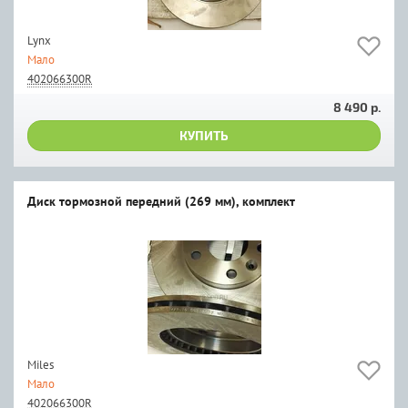
Lynx
Мало
402066300R
8 490 р.
КУПИТЬ
Диск тормозной передний (269 мм), комплект
Miles
Мало
402066300R