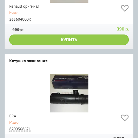
Renault оригинал
Мало
265604000R
390 р.
490 р.
КУПИТЬ
Катушка зажигания
ERA
Мало
8200568671