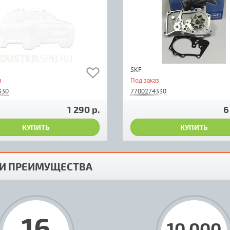
SKF
з
Под заказ
330
7700274330
1 290 р.
6
КУПИТЬ
КУПИТЬ
И ПРЕИМУЩЕСТВА
16
10 000