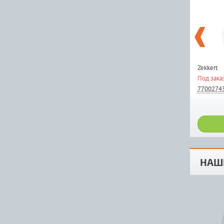
Zekkert
Под зака
7700274
НАШ