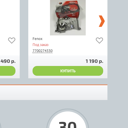
Fenox
LUK 
Под заказ
Мал
7700274330
770
 490 р.
1 190 р.
КУПИТЬ
30