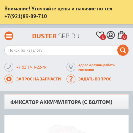
Внимание! Уточняйте цены и наличие по тел:
+7(921)89-89-710
DUSTER
.SPB.RU
0
0
Адрес и режим работы
+7(921)741-22-44
магазина
ЗАПРОС НА ЗАПЧАСТИ
ЗАДАТЬ ВОПРОС
ФИКСАТОР АККУМУЛЯТОРА (С БОЛТОМ)