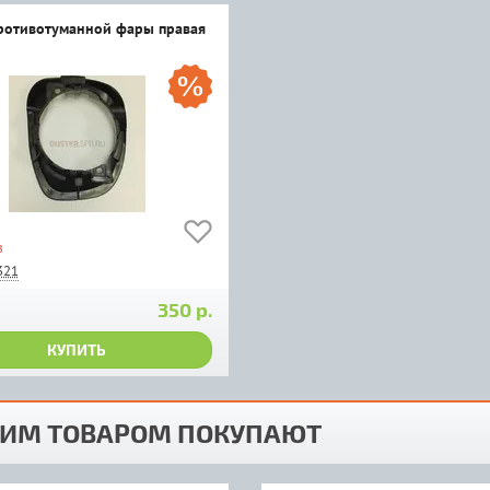
ротивотуманной фары правая
з
321
350 р.
КУПИТЬ
ТИМ ТОВАРОМ ПОКУПАЮТ