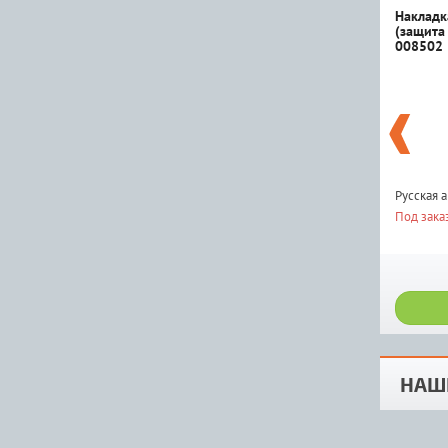
Накладк
(защита
008502
Русская 
Под зака
НАШ