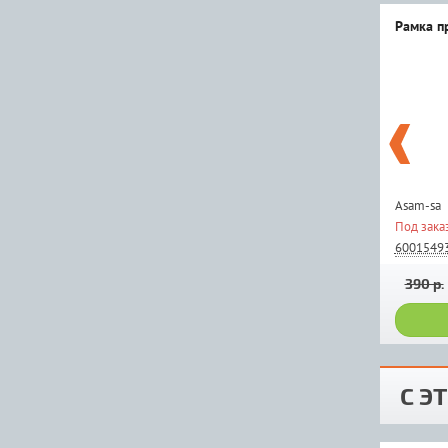
Рамка п
Asam-sa
Под зака
6001549
390 р.
С Э