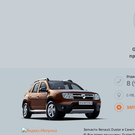
О
пр
Отде
8 
С-Пб,
ЗАП
Запчасти Renault Duster в Санкт
© Все права защищены. Duster.