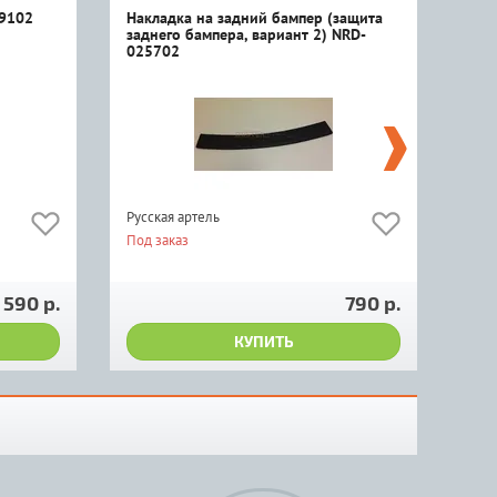
09102
Накладка на задний бампер (защита
Рам
заднего бампера, вариант 2) NRD-
025702
Русская артель
Rena
Под заказ
Под 
600
 590 р.
790 р.
КУПИТЬ