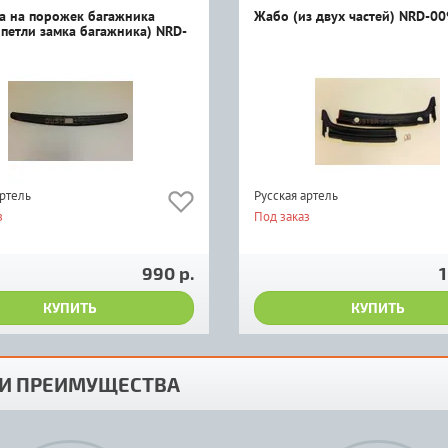
а на порожек багажника
Жабо (из двух частей) NRD-0
 петли замка багажника) NRD-
артель
Русская артель
з
Под заказ
990 р.
1
КУПИТЬ
КУПИТЬ
И ПРЕИМУЩЕСТВА