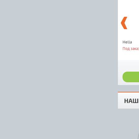
Hella
Под зака
НАШ