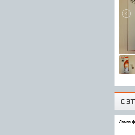
С Э
Лампа ф