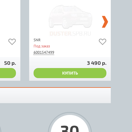
SNR
Rena
Под заказ
Под 
6001547499
600
50 р.
3 490 р.
КУПИТЬ
30