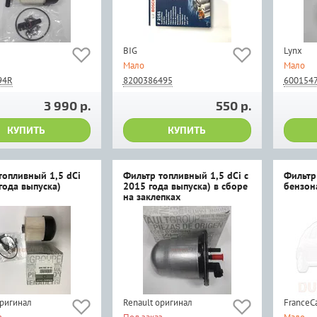
BIG
Lynx
Мало
Мало
94R
8200386495
600154
3 990 р.
550 р.
КУПИТЬ
КУПИТЬ
топливный 1,5 dCi
Фильтр топливный 1,5 dCi с
Фильтр
года выпуска)
2015 года выпуска) в сборе
бензон
на заклепках
оригинал
Renault оригинал
FranceC