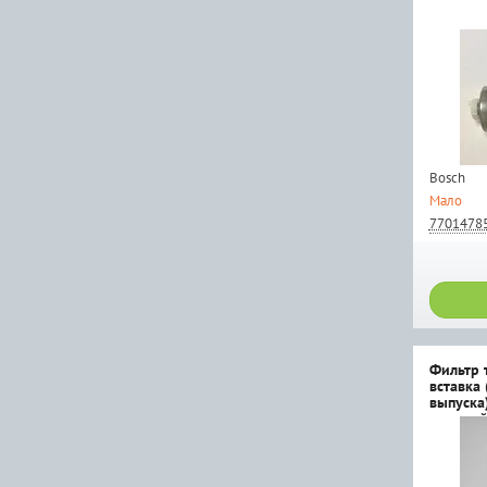
Bosch
Мало
7701478
Фильтр 
вставка 
выпуска)
высокой
Фирма п
оригина