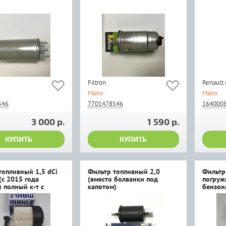
Filtron
Renault
Мало
Мало
546
7701478546
164000
3 000 р.
1 590 р.
КУПИТЬ
КУПИТЬ
топливный 1,5 dCi
Фильтр топливный 2,0
Фильтр
(с 2015 года
(вместо болванки под
погруж
 полный к-т с
капотом)
бензон
 степенью очистки.
роизводитель
ла.