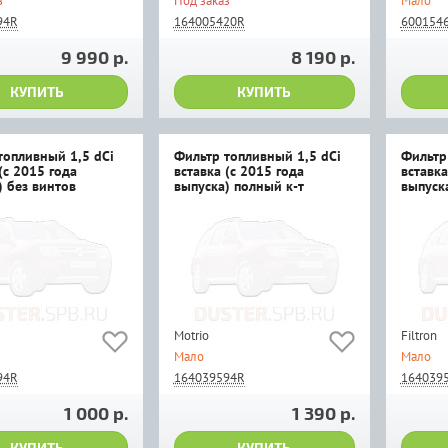
з
Под заказ
Мало
94R
164005420R
600154
9 990 р.
8 190 р.
КУПИТЬ
КУПИТЬ
топливный 1,5 dCi
Фильтр топливный 1,5 dCi
Фильтр
(с 2015 года
вставка (с 2015 года
вставка
) без винтов
выпуска) полный к-т
выпуск
Motrio
Filtron
Мало
Мало
94R
164039594R
164039
1 000 р.
1 390 р.
КУПИТЬ
КУПИТЬ