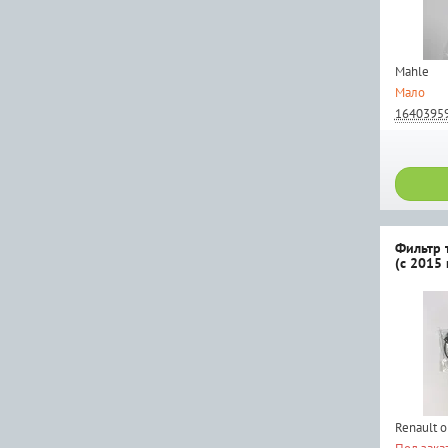
Mahle
Мало
1640395
Фильтр 
(с 2015 
Renault 