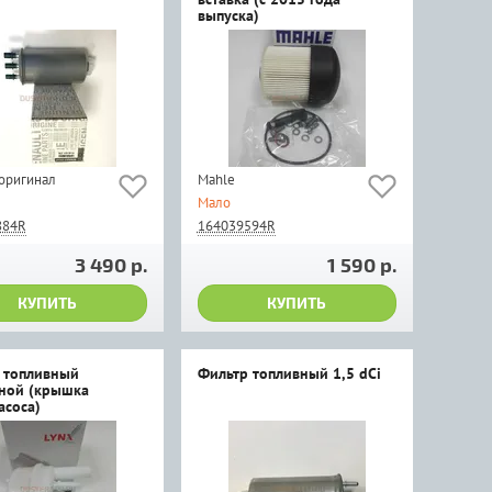
выпуска)
 оригинал
Mahle
Мало
884R
164039594R
3 490 р.
1 590 р.
КУПИТЬ
КУПИТЬ
 топливный
Фильтр топливный 1,5 dCi
ной (крышка
асоса)