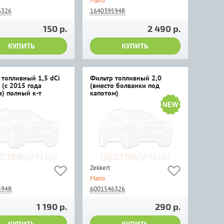
Мало
6326
164039594R
150 р.
2 490 р.
КУПИТЬ
КУПИТЬ
 топливный 1,5 dCi
Фильтр топливный 2,0
 (с 2015 года
(вместо болванки под
а) полный к-т
капотом)
Zekkert
Мало
594R
6001546326
1 190 р.
290 р.
КУПИТЬ
КУПИТЬ