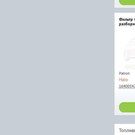
Фильтр 
разборн
Patron
Мало
1640054
Топливн