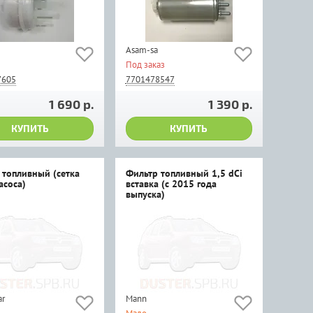
Asam-sa
Под заказ
7605
7701478547
1 690 р.
1 390 р.
КУПИТЬ
КУПИТЬ
 топливный (сетка
Фильтр топливный 1,5 dCi
асоса)
вставка (с 2015 года
выпуска)
ar
Мann