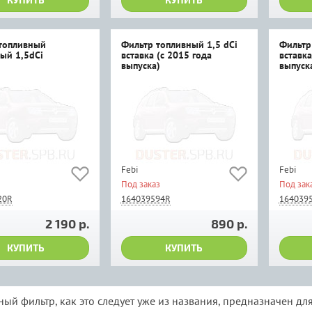
топливный
Фильтр топливный 1,5 dCi
Фильтр
ый 1,5dCi
вставка (с 2015 года
вставка
выпуска)
выпуск
Febi
Febi
Под заказ
Под зак
20R
164039594R
164039
2 190 р.
890 р.
КУПИТЬ
КУПИТЬ
ый фильтр, как это следует уже из названия, предназначен дл