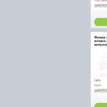
Под зака
1640395
Фильтр 
вставка 
выпуска
Lynx
Мало
1640395