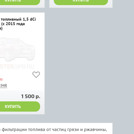
 топливный 1,5 dCi
 (с 2015 года
а)
аз
594R
1 500 р.
КУПИТЬ
я фильтрации топлива от частиц грязи и ржавчины,