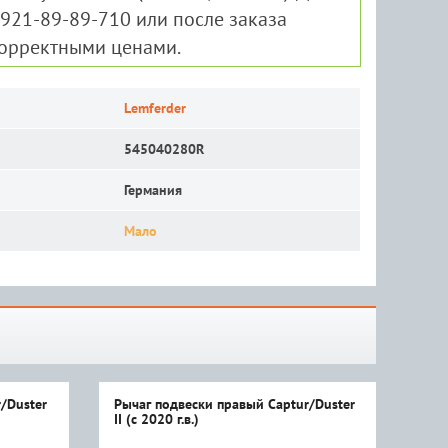
-921-89-89-710 или после заказа
корректными ценами.
Lemferder
545040280R
Германия
Мало
/Duster
Рычаг подвески правый Captur/Duster
Рыч
II (с 2020 г.в.)
II (