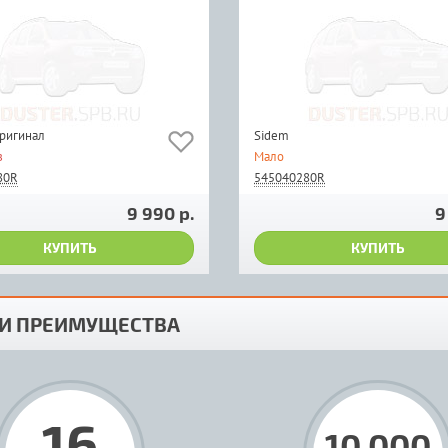
оригинал
Sidem
з
Мало
80R
545040280R
9 990 р.
9
КУПИТЬ
КУПИТЬ
И ПРЕИМУЩЕСТВА
16
10 000