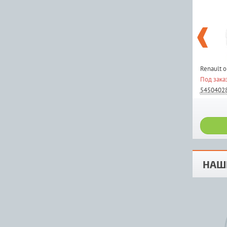
Renault 
Под зака
5450402
НАШ