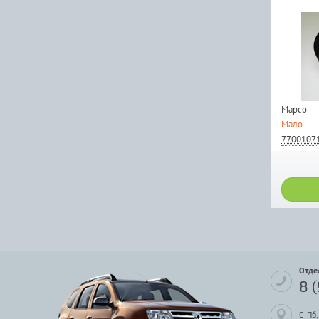
Mapco
Мало
7700107
Отде
8 
С-Пб,