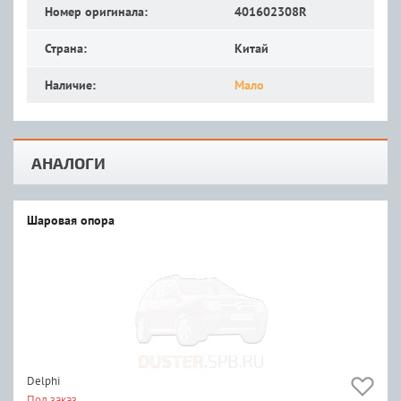
Номер оригинала:
401602308R
Страна:
Китай
Наличие:
Мало
АНАЛОГИ
Шаровая опора
Delphi
Под заказ