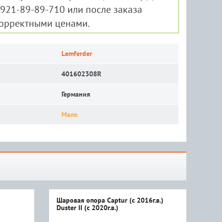
-921-89-89-710 или после заказа
корректными ценами.
Lemferder
401602308R
Германия
Мало
Шаровая опора Captur (с 2016г.в.)
Шар
Duster II (с 2020г.в.)