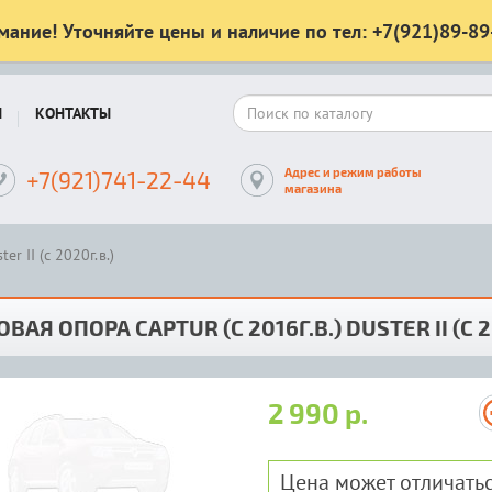
мание! Уточняйте цены и наличие по тел: +7(921)89-89
Ы
КОНТАКТЫ
Адрес и режим работы
+7(921)741-22-44
магазина
r II (с 2020г.в.)
ВАЯ ОПОРА CAPTUR (С 2016Г.В.) DUSTER II (С 2
2 990 р.
Цена может отличатьс