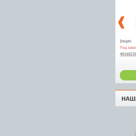
Delphi
Под зака
4016023
НАШ