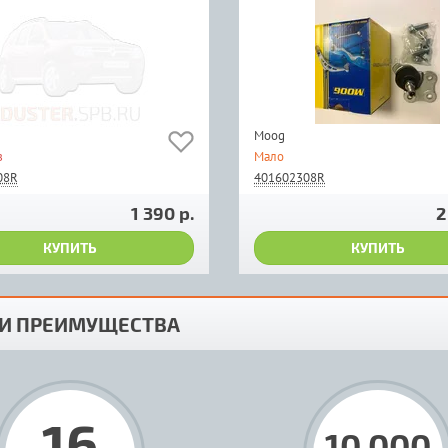
Moog
з
Мало
08R
401602308R
1 390 р.
2
КУПИТЬ
КУПИТЬ
И ПРЕИМУЩЕСТВА
16
10 000