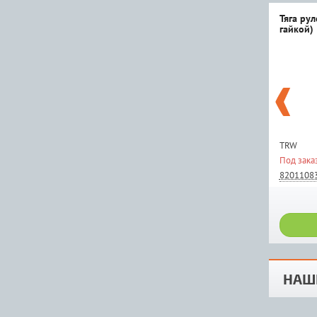
Тяга ру
гайкой)
TRW
Под зака
8201108
НАШ