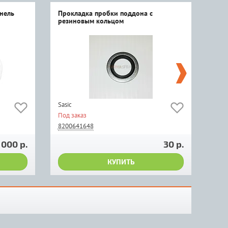
ннель
Прокладка пробки поддона с
Под
резиновым кольцом
Sasic
Rena
Под заказ
Мал
8200641648
402
 000 р.
30 р.
КУПИТЬ