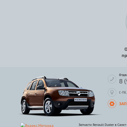
О
пр
Отде
8 
С-Пб,
ЗАП
Запчасти Renault Duster в Санкт