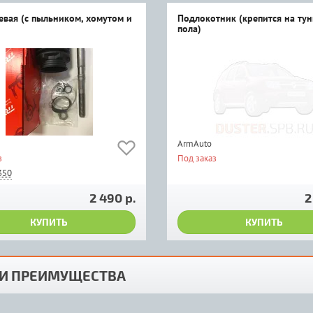
левая (с пыльником, хомутом и
Подлокотник (крепится на ту
пола)
ArmAuto
з
Под заказ
350
2 490 р.
2
КУПИТЬ
КУПИТЬ
И ПРЕИМУЩЕСТВА