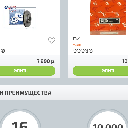
TRW
Мало
10R
402060010R
7 990 р.
10
КУПИТЬ
КУПИТЬ
И ПРЕИМУЩЕСТВА
16
10 000