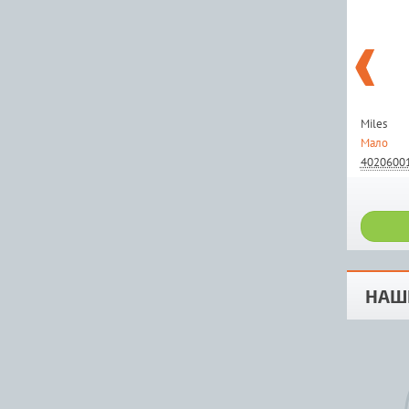
Miles
Мало
4020600
НАШ