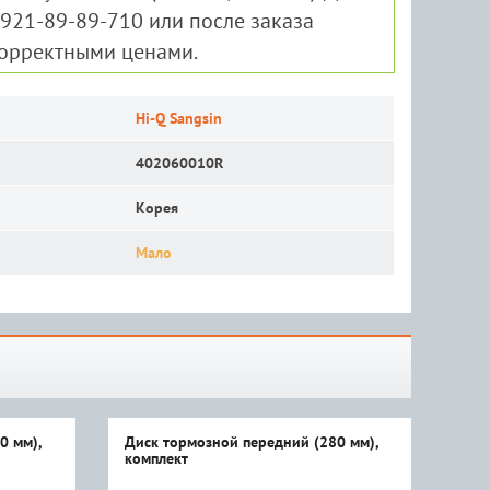
-921-89-89-710 или после заказа
корректными ценами.
Hi-Q Sangsin
402060010R
Корея
Мало
0 мм),
Диск тормозной передний (280 мм),
Дис
комплект
т