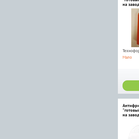
на заво
Технофо
Мало
Антифри
"готовый
на заво