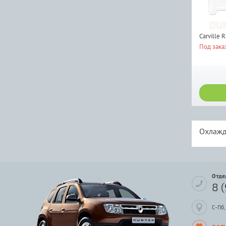
Carville 
Под зака
Охлажд
Отде
8 
С-Пб,