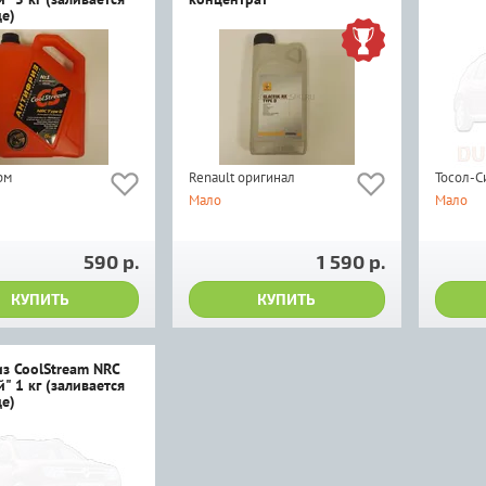
де)
рм
Renault оригинал
Тосол-С
Мало
Мало
590 р.
1 590 р.
КУПИТЬ
КУПИТЬ
з CoolStream NRC
" 1 кг (заливается
де)