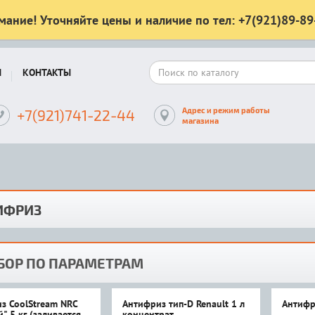
мание! Уточняйте цены и наличие по тел: +7(921)89-89
Ы
КОНТАКТЫ
Адрес и режим работы
+7(921)741-22-44
магазина
ИФРИЗ
БОР ПО ПАРАМЕТРАМ
з CoolStream NRC
Антифриз тип-D Renault 1 л
Антифр
" 5 кг (заливается
концентрат