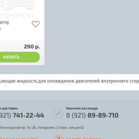
Racing
з
290 р.
КУПИТЬ
ающая жидкость
для охлаждения двигателей внутреннего сгор
л доставки
Наличие на складе
(921)
741-22-44
8 (921)
89-89-710
 Богатырский пр, 14/2Б, Авторынок, 2 этаж, секция 62