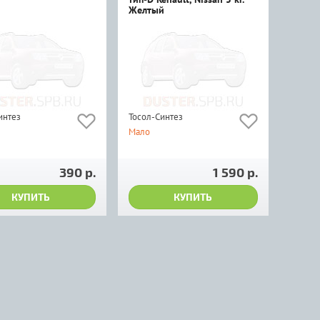
Желтый
интез
Тосол-Синтез
Мало
390 р.
1 590 р.
КУПИТЬ
КУПИТЬ