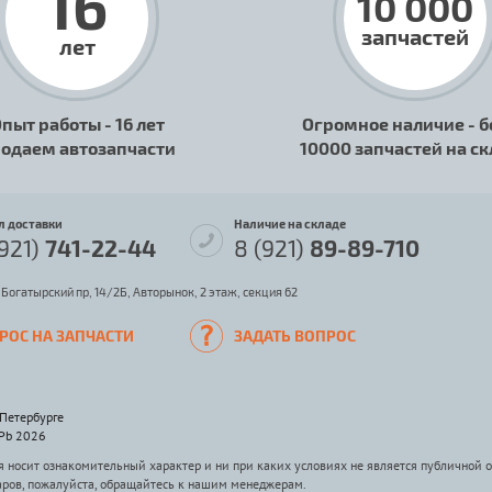
16
10 000
запчастей
лет
пыт работы - 16 лет
Огромное наличие - б
одаем автозапчасти
10000 запчастей на с
л доставки
Наличие на складе
(921)
741-22-44
8 (921)
89-89-710
 Богатырский пр, 14/2Б, Авторынок, 2 этаж, секция 62
РОС НА ЗАПЧАСТИ
ЗАДАТЬ ВОПРОС
-Петербурге
SPb 2026
носит ознакомительный характер и ни при каких условиях не является публичной 
аров, пожалуйста, обращайтесь к нашим менеджерам.