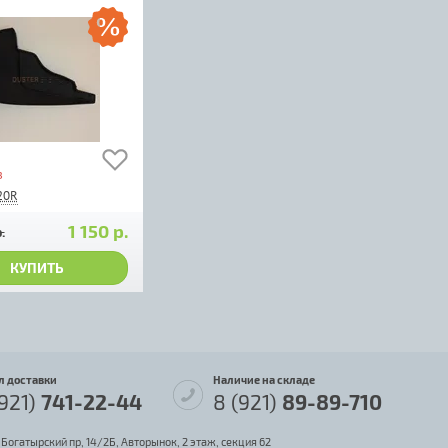
з
20R
1 150 р.
.
КУПИТЬ
л доставки
Наличие на складе
(921)
741-22-44
8 (921)
89-89-710
 Богатырский пр, 14/2Б, Авторынок, 2 этаж, секция 62