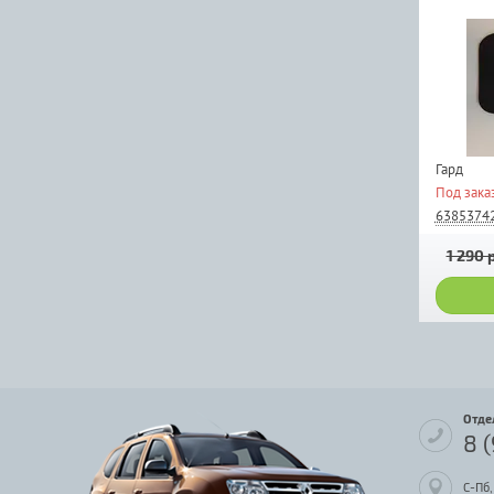
Гард
Под зака
6385374
1 290 р
Отде
8 
С-Пб,