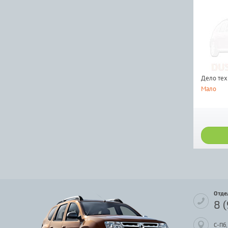
Дело тех
Мало
Отде
8 
С-Пб,