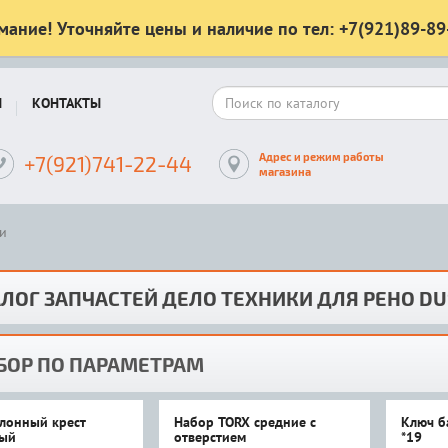
мание! Уточняйте цены и наличие по тел: +7(921)89-89
Ы
КОНТАКТЫ
Адрес и режим работы
+7(921)741-22-44
магазина
и
ЛОГ ЗАПЧАСТЕЙ ДЕЛО ТЕХНИКИ ДЛЯ РЕНО D
БОР ПО ПАРАМЕТРАМ
лонный крест
Набор TORX средние c
Ключ б
ный
отверстием
*19