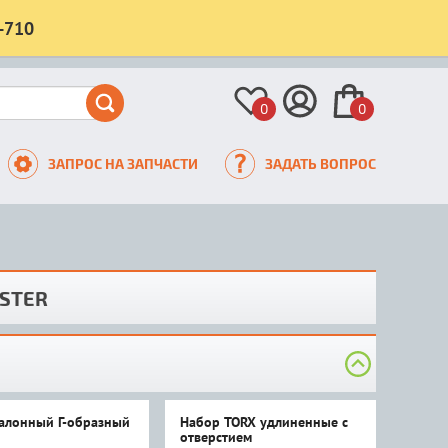
-710
0
0
ЗАПРОС НА ЗАПЧАСТИ
ЗАДАТЬ ВОПРОС
USTER
алонный Г-образный
Набор TORX удлиненные с
отверстием