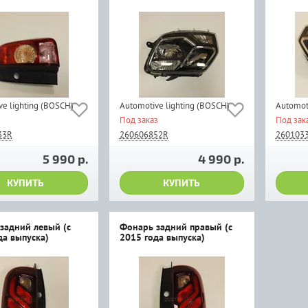
e lighting (BOSCH)
Automotive lighting (BOSCH)
Automot
Под заказ
Под зак
33R
260606852R
260103
5 990 р.
4 990 р.
КУПИТЬ
КУПИТЬ
задний левый (с
Фонарь задний правый (с
да выпуска)
2015 года выпуска)