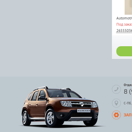
Automotiv
Под зака
2655503
Отде
8 
С-Пб,
ЗАП