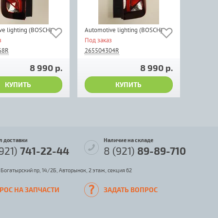
e lighting (BOSCH)
Automotive lighting (BOSCH)
з
Под заказ
68R
265504304R
8 990 р.
8 990 р.
КУПИТЬ
КУПИТЬ
л доставки
Наличие на складе
(921)
741-22-44
8 (921)
89-89-710
 Богатырский пр, 14/2Б, Авторынок, 2 этаж, секция 62
РОС НА ЗАПЧАСТИ
ЗАДАТЬ ВОПРОС