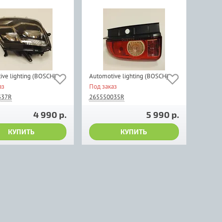
ive lighting (BOSCH)
Automotive lighting (BOSCH)
аз
Под заказ
337R
265550035R
4 990 р.
5 990 р.
КУПИТЬ
КУПИТЬ