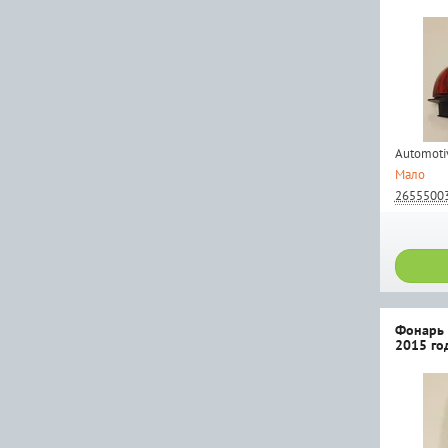
Automotiv
Мало
2655500
Фонарь 
2015 го