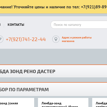
мание! Уточняйте цены и наличие по тел: +7(921)89-89
Ы
КОНТАКТЫ
Адрес и режим работы
+7(921)741-22-44
магазина
БДА ЗОНД РЕНО ДАСТЕР
БОР ПО ПАРАМЕТРАМ
зонд (синяя
Лямбда-зонд
Лямбда
)
диагностический (белая
оплётка