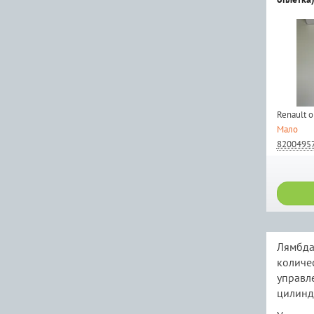
Renault 
Мало
8200495
Лямбда
количе
управл
цилинд