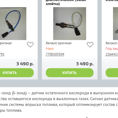
оплётка)
оригинал
Renault оригинал
Renault
Мало
Под зак
791
7700103504
226A41
3 490 р.
3 490 р.
КУПИТЬ
КУПИТЬ
-зонд (λ-зонд) — датчик остаточного кислорода в выпускном 
ства оставшегося кислорода в выхлопных газах. Сигнал датчи
ения системы впрыска топлива, который оптимизирует состав с
ры топлива.